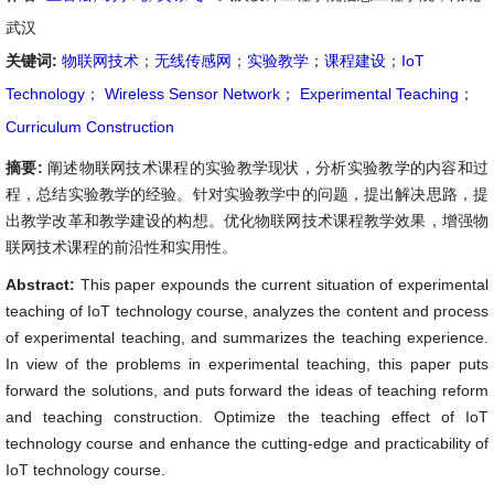
武汉
关键词:
物联网技术
；
无线传感网
；
实验教学
；
课程建设
；
IoT
Technology
；
Wireless Sensor Network
；
Experimental Teaching
；
Curriculum Construction
摘要:
阐述物联网技术课程的实验教学现状，分析实验教学的内容和过
程，总结实验教学的经验。针对实验教学中的问题，提出解决思路，提
出教学改革和教学建设的构想。优化物联网技术课程教学效果，增强物
联网技术课程的前沿性和实用性。
Abstract:
This paper expounds the current situation of experimental
teaching of IoT technology course, analyzes the content and process
of experimental teaching, and summarizes the teaching experience.
In view of the problems in experimental teaching, this paper puts
forward the solutions, and puts forward the ideas of teaching reform
and teaching construction. Optimize the teaching effect of IoT
technology course and enhance the cutting-edge and practicability of
IoT technology course.