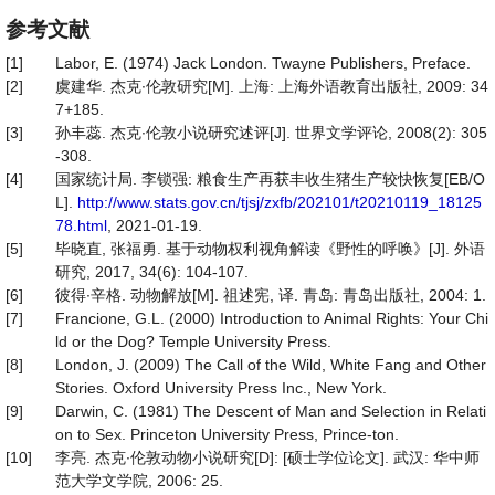
参考文献
[1]
Labor, E. (1974) Jack London. Twayne Publishers, Preface.
[2]
虞建华. 杰克∙伦敦研究[M]. 上海: 上海外语教育出版社, 2009: 34
7+185.
[3]
孙丰蕊. 杰克∙伦敦小说研究述评[J]. 世界文学评论, 2008(2): 305
-308.
[4]
国家统计局. 李锁强: 粮食生产再获丰收生猪生产较快恢复[EB/O
L].
http://www.stats.gov.cn/tjsj/zxfb/202101/t20210119_18125
78.html
, 2021-01-19.
[5]
毕晓直, 张福勇. 基于动物权利视角解读《野性的呼唤》[J]. 外语
研究, 2017, 34(6): 104-107.
[6]
彼得∙辛格. 动物解放[M]. 祖述宪, 译. 青岛: 青岛出版社, 2004: 1.
[7]
Francione, G.L. (2000) Introduction to Animal Rights: Your Chi
ld or the Dog? Temple University Press.
[8]
London, J. (2009) The Call of the Wild, White Fang and Other
Stories. Oxford University Press Inc., New York.
[9]
Darwin, C. (1981) The Descent of Man and Selection in Relati
on to Sex. Princeton University Press, Prince-ton.
[10]
李亮. 杰克∙伦敦动物小说研究[D]: [硕士学位论文]. 武汉: 华中师
范大学文学院, 2006: 25.