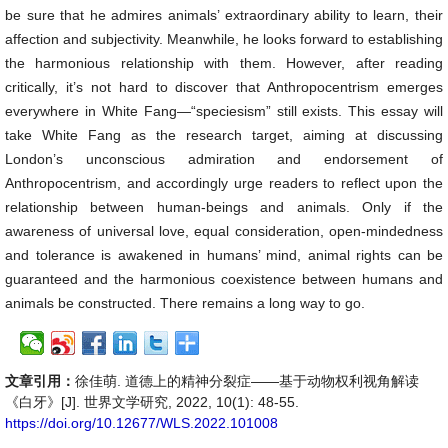
be sure that he admires animals’ extraordinary ability to learn, their
affection and subjectivity. Meanwhile, he looks forward to establishing
the harmonious relationship with them. However, after reading
critically, it’s not hard to discover that Anthropocentrism emerges
everywhere in White Fang—“speciesism” still exists. This essay will
take White Fang as the research target, aiming at discussing
London’s unconscious admiration and endorsement of
Anthropocentrism, and accordingly urge readers to reflect upon the
relationship between human-beings and animals. Only if the
awareness of universal love, equal consideration, open-mindedness
and tolerance is awakened in humans’ mind, animal rights can be
guaranteed and the harmonious coexistence between humans and
animals be constructed. There remains a long way to go.
文章引用：
徐佳萌. 道德上的精神分裂症——基于动物权利视角解读
《白牙》[J]. 世界文学研究, 2022, 10(1): 48-55.
https://doi.org/10.12677/WLS.2022.101008