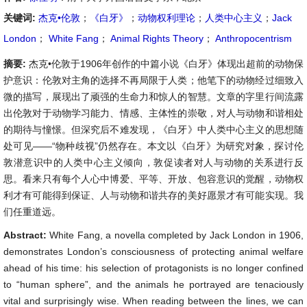
关键词:
杰克•伦敦
；
《白牙》
；
动物权利理论
；
人类中心主义
；
Jack
London
；
White Fang
；
Animal Rights Theory
；
Anthropocentrism
摘要:
杰克•伦敦于1906年创作的中篇小说《白牙》体现出超前的动物保
护意识：伦敦对主角的选择不再局限于人类；他笔下的动物经过细致入
微的描写，展现出了顽强的生命力和惊人的智慧。文章的字里行间流露
出伦敦对于动物学习能力、情感、主体性的崇敬，对人与动物和谐相处
的期待与憧憬。但深究后不难发现，《白牙》中人类中心主义的思想随
处可见——“物种歧视”仍然存在。本文以《白牙》为研究对象，探讨伦
敦潜意识中的人类中心主义倾向，敦促读者对人与动物的关系进行反
思。看来只有每个人心中博爱、平等、开放、包容意识的觉醒，动物权
利才有可能得到保证、人与动物和谐共存的美好愿景才有可能实现。我
们任重道远。
Abstract:
White Fang, a novella completed by Jack London in 1906,
demonstrates London’s consciousness of protecting animal welfare
ahead of his time: his selection of protagonists is no longer confined
to “human sphere”, and the animals he portrayed are tenaciously
vital and surprisingly wise. When reading between the lines, we can