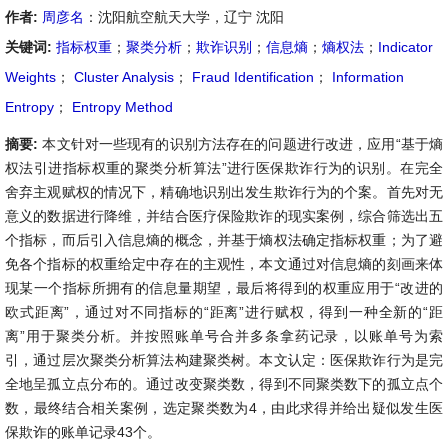
作者:
周彦名
：沈阳航空航天大学，辽宁 沈阳
关键词:
指标权重
；
聚类分析
；
欺诈识别
；
信息熵
；
熵权法
；
Indicator
Weights
；
Cluster Analysis
；
Fraud Identification
；
Information
Entropy
；
Entropy Method
摘要:
本文针对一些现有的识别方法存在的问题进行改进，应用“基于熵
权法引进指标权重的聚类分析算法”进行医保欺诈行为的识别。在完全
舍弃主观赋权的情况下，精确地识别出发生欺诈行为的个案。首先对无
意义的数据进行降维，并结合医疗保险欺诈的现实案例，综合筛选出五
个指标，而后引入信息熵的概念，并基于熵权法确定指标权重；为了避
免各个指标的权重给定中存在的主观性，本文通过对信息熵的刻画来体
现某一个指标所拥有的信息量期望，最后将得到的权重应用于“改进的
欧式距离”，通过对不同指标的“距离”进行赋权，得到一种全新的“距
离”用于聚类分析。并按照账单号合并多条拿药记录，以账单号为索
引，通过层次聚类分析算法构建聚类树。本文认定：医保欺诈行为是完
全地呈孤立点分布的。通过改变聚类数，得到不同聚类数下的孤立点个
数，最终结合相关案例，选定聚类数为4，由此求得并给出疑似发生医
保欺诈的账单记录43个。