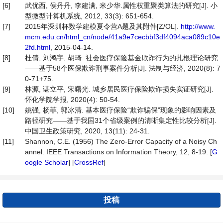
[6]
武优西, 侯丹丹, 李建满, 米少华.属性权重聚类算法的研究[J]. 小
型微型计算机系统, 2012, 33(3): 651-654.
[7]
2015年深圳杯数学建模夏令营A题及其附件[Z/OL].
http://www.
mcm.edu.cn/html_cn/node/41a9e7cecbbf3df4094aca089c10e
2fd.html
, 2015-04-14.
[8]
杜倩, 刘鸿宇, 胡琦. 社会医疗保险基金欺诈行为的扎根理论研究
——基于58个医保欺诈刑事案件分析[J]. 法制与经济, 2020(8): 7
0-71+75.
[9]
林源, 谌立平, 宋曙光. 城乡居民医疗保险欺诈损失实证研究[J].
怀化学院学报, 2020(4): 50-54.
[10]
姚强, 杨菲, 郭冰清. 基本医疗保险“欺诈骗保”现象的影响因素及
路径研究——基于我国31个省级案例的清晰集定性比较分析[J].
中国卫生政策研究, 2020, 13(11): 24-31.
[11]
Shannon, C.E. (1956) The Zero-Error Capacity of a Noisy Ch
annel. IEEE Transactions on Information Theory, 12, 8-19. [
G
oogle Scholar
] [
CrossRef
]
投稿