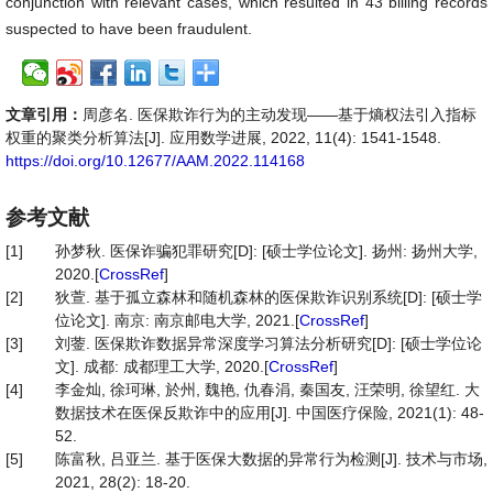
conjunction with relevant cases, which resulted in 43 billing records
suspected to have been fraudulent.
文章引用：
周彦名. 医保欺诈行为的主动发现——基于熵权法引入指标
权重的聚类分析算法[J]. 应用数学进展, 2022, 11(4): 1541-1548.
https://doi.org/10.12677/AAM.2022.114168
参考文献
[1]
孙梦秋. 医保诈骗犯罪研究[D]: [硕士学位论文]. 扬州: 扬州大学,
2020.[
CrossRef
]
[2]
狄萱. 基于孤立森林和随机森林的医保欺诈识别系统[D]: [硕士学
位论文]. 南京: 南京邮电大学, 2021.[
CrossRef
]
[3]
刘蓥. 医保欺诈数据异常深度学习算法分析研究[D]: [硕士学位论
文]. 成都: 成都理工大学, 2020.[
CrossRef
]
[4]
李金灿, 徐珂琳, 於州, 魏艳, 仇春涓, 秦国友, 汪荣明, 徐望红. 大
数据技术在医保反欺诈中的应用[J]. 中国医疗保险, 2021(1): 48-
52.
[5]
陈富秋, 吕亚兰. 基于医保大数据的异常行为检测[J]. 技术与市场,
2021, 28(2): 18-20.