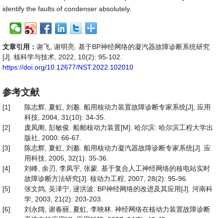
identify the faults of condenser absolutely.
文章引用：
谢飞, 谢明亮. 基于BP神经网络的凝汽器故障诊断系统研究
[J]. 核科学与技术, 2022, 10(2): 95-102.
https://doi.org/10.12677/NST.2022.102010
参考文献
[1]
陈志辉, 夏虹, 刘邈. 船用核动力装置故障诊断专家系统[J], 应用
科技, 2004, 31(10): 34-35.
[2]
庞凤阁, 彭敏俊. 船舶核动力装置[M]. 哈尔滨: 哈尔滨工程大学出
版社, 2000: 66-67.
[3]
陈志辉, 夏虹, 刘邈. 船用核动力凝汽器故障诊断专家系统[J]. 应
用科技, 2005, 32(1): 35-36.
[4]
刘峰, 余刃, 李凤宇, 张蒙. 基于复合人工神经网络的核电站实时
故障诊断方法研究[J]. 核动力工程, 2007, 28(2): 95-96.
[5]
张文鸽, 吴泽宁, 逯洪波. BP神经网络的改进及其应用[J]. 河南科
学, 2003, 21(2): 203-203.
[6]
刘永阔, 谢春丽, 夏虹, 李映林. 神经网络在核动力装置故障诊断