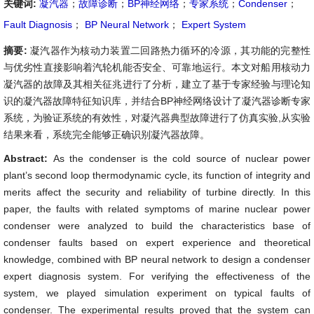
关键词:
凝汽器
；
故障诊断
；
BP神经网络
；
专家系统
；
Condenser
；
Fault Diagnosis
；
BP Neural Network
；
Expert System
摘要:
凝汽器作为核动力装置二回路热力循环的冷源，其功能的完整性
与优劣性直接影响着汽轮机能否安全、可靠地运行。本文对船用核动力
凝汽器的故障及其相关征兆进行了分析，建立了基于专家经验与理论知
识的凝汽器故障特征知识库，并结合BP神经网络设计了凝汽器诊断专家
系统，为验证系统的有效性，对凝汽器典型故障进行了仿真实验,从实验
结果来看，系统完全能够正确识别凝汽器故障。
Abstract:
As the condenser is the cold source of nuclear power
plant’s second loop thermodynamic cycle, its function of integrity and
merits affect the security and reliability of turbine directly. In this
paper, the faults with related symptoms of marine nuclear power
condenser were analyzed to build the characteristics base of
condenser faults based on expert experience and theoretical
knowledge, combined with BP neural network to design a condenser
expert diagnosis system. For verifying the effectiveness of the
system, we played simulation experiment on typical faults of
condenser. The experimental results proved that the system can