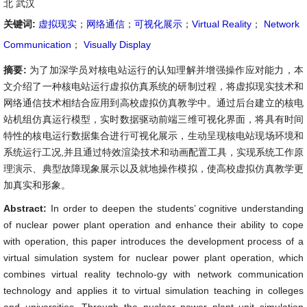
北 武汉
关键词:
虚拟现实
；
网络通信
；
可视化展示
；
Virtual Reality
；
Network
Communication
；
Visually Display
摘要:
为了加深学员对核电站运行的认知理解并增强操作应对能力，本
文介绍了一种核电站运行虚拟仿真系统的研制过程，将虚拟现实技术和
网络通信技术相结合应用到高校虚拟仿真教学中。通过后台建立的核电
站机组仿真运行模型，实时数据驱动前端三维可视化界面，将具有时间
特性的核电运行数据集合进行可视化展示，生动呈现核电站现场环境和
系统运行工况,并且通过特效渲染技术和动画配置工具，实现系统工作原
理演示、典型故障现象展示以及就地操作模拟，使高校虚拟仿真教学更
加真实和形象。
Abstract:
In order to deepen the students’ cognitive understanding
of nuclear power plant operation and enhance their ability to cope
with operation, this paper introduces the development process of a
virtual simulation system for nuclear power plant operation, which
combines virtual reality technolo-gy with network communication
technology and applies it to virtual simulation teaching in colleges