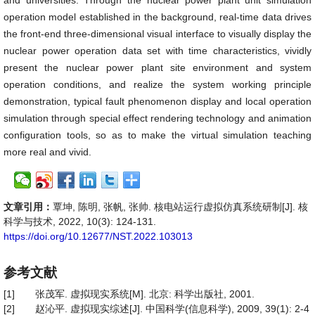
and universities. Through the nuclear power plant unit simulation
operation model established in the background, real-time data drives
the front-end three-dimensional visual interface to visually display the
nuclear power operation data set with time characteristics, vividly
present the nuclear power plant site environment and system
operation conditions, and realize the system working principle
demonstration, typical fault phenomenon display and local operation
simulation through special effect rendering technology and animation
configuration tools, so as to make the virtual simulation teaching
more real and vivid.
文章引用：
覃坤, 陈明, 张帆, 张帅. 核电站运行虚拟仿真系统研制[J]. 核
科学与技术, 2022, 10(3): 124-131.
https://doi.org/10.12677/NST.2022.103013
参考文献
[1]
张茂军. 虚拟现实系统[M]. 北京: 科学出版社, 2001.
[2]
赵沁平. 虚拟现实综述[J]. 中国科学(信息科学), 2009, 39(1): 2-4