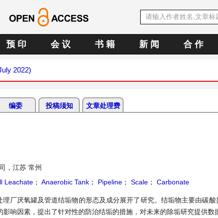
预 印
会 议
书 籍
新 闻
合 作
July 2022)
编委
投稿须知
文章处理费
司，江苏 常州
ll Leachate
；
Anaerobic Tank
；
Pipeline
；
Scale
；
Carbonate
滤液处理厂厌氧罐及管道结垢物的形态及成分展开了研究。结垢物主要由碳酸
的影响因素，提出了针对性的防治结垢的措施，对未来的除垢研究提供数