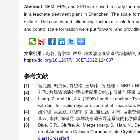
Abstract:
SEM, EPS, and XRD were used to study the morp
in a leachate treatment plant in Shenzhen. The scale for
sulfate. The causes and influencing factors of scale form
and control scale formation were put forward, and providin
文章引用：
彭乾, 曹宇煌, 严磊. 垃圾渗滤液管道结垢物研究[J]. 化学
https://doi.org/10.12677/HJCET.2022.124037
参考文献
[1]
宫兆国, 刘克琼, 肖望松, 王华伟. “预处理 + MBR + N
[2]
刘飞. 垃圾渗滤液处理技术应用实例[J]. 节能与环保, 2021(
[3]
Liang, Z. and Liu, J.X. (2008) Landfill Leachate
with Soil Infiltration System. Journal of Hazardous 
[4]
姚军强, 吴志跃, 郑晓宇, 刘媛, 董仁杰, 乔玮. 垃圾焚烧厂
[5]
李云, 李佳, 陈弹霓. 填埋场渗滤液导流系统的化学阻塞研究[J].
[6]
Blue, C.R., Giuffre, A., Mergelsberg, S., Han, N., 
on of Amorphous Calcium Carbonate into Crystall
olar
] [
CrossRef
]