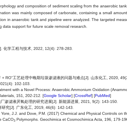
hology and composition of sediment scaling from the anaerobic tank
mation was mainly composed of carbonate, containing a small amount 
ation in anaerobic tank and pipeline were analyzed. The targeted meas
g data support for future scale removal research.
工程与技术, 2022, 12(4): 278-283.
F + RO”工艺处理中晚期垃圾渗滤液的问题与难点[J]. 山东化工, 2020, 49(23):
4): 102-103.
 Treatment with a Novel Process: Anaerobic Ammonium Oxidation (Anam
Materials, 151, 202-212. [
Google Scholar
] [
CrossRef
] [
PubMed
]
渗滤液厌氧处理的研究进展[J]. 新能源进展, 2021, 9(2): 143-150.
 广东化工, 2019, 46(6): 142-143.
De Yore, J.J. and Dove, P.M. (2017) Chemical and Physical Controls on t
ine CaCO
Polymorphs. Geochimica et Cosmochimica Acta, 196, 179-196
3