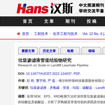
首 页
文 章
期 刊
投 稿
首页
工程技术
化学工程与技术
Vol. 12 No. 4 (
最新文章
历史文章
检索
领域
垃圾渗滤液管道结垢物研究
Research on Scale in Landfill Leachate Pipeline
DOI:
10.12677/HJCET.2022.124037
,
PDF
,
作者:
彭 乾
,
曹宇煌
,
严 磊
：维尔利环保科技集团股份有限公
关键词:
垃圾渗滤液
；
厌氧罐
；
管道
；
结垢
；
碳酸盐
；
Landfi
摘要:
采用SEM、EPS、XRD检测方法对深圳某垃圾渗
的硅酸盐及硫酸盐，分析了厌氧罐及管道结垢的原因及结垢