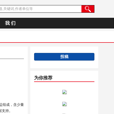
我 们
投稿
为你推荐
盐组成，含少量
据支持。