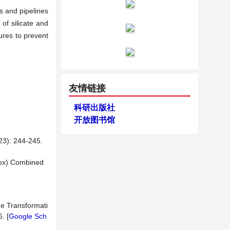
s and pipelines
of silicate and
ures to prevent
友情链接
科研出版社
开放图书馆
 244-245.
mox) Combined
he Transformati
. [
Google Sch