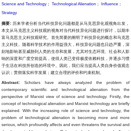
Science and Technology
；
Technological Alienation
；
Influence
；
Strategy
摘要:
历来学者分析当代科技异化问题都是从马克思异化观视角出发，
本文从马克思主义科技观的视角对当代科技异化问题进行探讨，以期丰
富马克思主义科技观研究。首先简要的阐明了科技异化的概念和马克思
主义科技。随着科学技术的作用益强大，科技异化问题也日趋严重，深
刻地影响甚至威胁到人类的生存和发展，尤其对生态环境、社会和人影
响的深度和广度空前提高，使得人类已变得极度依赖科技，并逐歩习惯
于生活在科技所创造的环境中。因此，我们应当提高人类自身价值观念
认识；贯彻落实科学发展；建立合理的评价和约束机制。
Abstract:
Scholars have always analyzed the problem of
contemporary scientific and technological alienation from the
perspective of Marxist view of science and technology. Firstly, the
concept of technological alienation and Marxist technology are briefly
explained. With the increasing role of science and technology, the
problem of technological alienation is becoming more and more
serious, which profoundly affects and even threatens the survival and