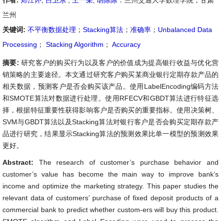
作者:
郑江怀
,
吕卫东
,
王一朵
,
胡陈陈
：兰州交通大学数理学院，甘肃
兰州
关键词:
不平衡数据处理
；
Stacking算法
；
准确率
；
Unbalanced Data
Processing
；
Stacking Algorithm
；
Accuracy
摘要:
研究客户的购买行为以及客户的价值成为提高银行收益与优化营
销策略的主要途径。本文通过研究客户购买某商业银行定期存款产品的
相关数据，预测客户是否会购买该产品。使用LabelEncoding编码方法
和SMOTE算法对数据进行处理。使用RFECV和GBDT算法进行特征选
择，根据特征重要性获得影响客户是否购买的重要指标。使用决策树、
SVM与GBDT算法以及Stacking算法对银行客户是否会购买定期存款产
品进行研究，结果显示Stacking算法的预测效果比单一模型的预测效果
更好。
Abstract:
The research of customer’s purchase behavior and
customer’s value has become the main way to improve bank’s
income and optimize the marketing strategy. This paper studies the
relevant data of customers’ purchase of fixed deposit products of a
commercial bank to predict whether custom-ers will buy this product.