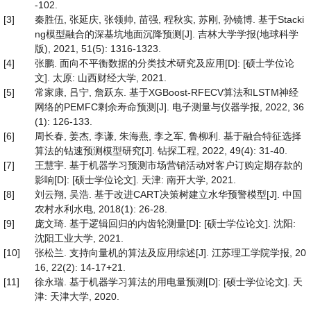
-102.
[3]
秦胜伍, 张延庆, 张领帅, 苗强, 程秋实, 苏刚, 孙镜博. 基于Stacki
ng模型融合的深基坑地面沉降预测[J]. 吉林大学学报(地球科学
版), 2021, 51(5): 1316-1323.
[4]
张鹏. 面向不平衡数据的分类技术研究及应用[D]: [硕士学位论
文]. 太原: 山西财经大学, 2021.
[5]
常家康, 吕宁, 詹跃东. 基于XGBoost-RFECV算法和LSTM神经
网络的PEMFC剩余寿命预测[J]. 电子测量与仪器学报, 2022, 36
(1): 126-133.
[6]
周长春, 姜杰, 李谦, 朱海燕, 李之军, 鲁柳利. 基于融合特征选择
算法的钻速预测模型研究[J]. 钻探工程, 2022, 49(4): 31-40.
[7]
王慧宇. 基于机器学习预测市场营销活动对客户订购定期存款的
影响[D]: [硕士学位论文]. 天津: 南开大学, 2021.
[8]
刘云翔, 吴浩. 基于改进CART决策树建立水华预警模型[J]. 中国
农村水利水电, 2018(1): 26-28.
[9]
庞文琦. 基于逻辑回归的内齿轮测量[D]: [硕士学位论文]. 沈阳:
沈阳工业大学, 2021.
[10]
张松兰. 支持向量机的算法及应用综述[J]. 江苏理工学院学报, 20
16, 22(2): 14-17+21.
[11]
徐永瑞. 基于机器学习算法的用电量预测[D]: [硕士学位论文]. 天
津: 天津大学, 2020.