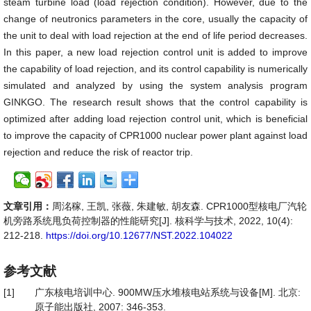
steam turbine load (load rejection condition). However, due to the
change of neutronics parameters in the core, usually the capacity of
the unit to deal with load rejection at the end of life period decreases.
In this paper, a new load rejection control unit is added to improve
the capability of load rejection, and its control capability is numerically
simulated and analyzed by using the system analysis program
GINKGO. The research result shows that the control capability is
optimized after adding load rejection control unit, which is beneficial
to improve the capacity of CPR1000 nuclear power plant against load
rejection and reduce the risk of reactor trip.
文章引用：
周洺稼, 王凯, 张薇, 朱建敏, 胡友森. CPR1000型核电厂汽轮
机旁路系统甩负荷控制器的性能研究[J]. 核科学与技术, 2022, 10(4):
212-218.
https://doi.org/10.12677/NST.2022.104022
参考文献
[1]
广东核电培训中心. 900MW压水堆核电站系统与设备[M]. 北京:
原子能出版社, 2007: 346-353.