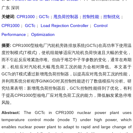
广东 深圳
关键词:
CPR1000
；
GCTc
；
甩负荷控制器
；
控制性能
；
控制优化
；
CPR1000
；
GCTc
；
Load Rejection Controller
；
Control
Performance
；
Optimization
摘要:
CPR1000型核电厂汽轮机旁路排放系统(GCTc)在高功率下使用温
度控制模式(T模式)，使机组能够适应汽轮机负荷快速且大幅的变化，
而不引起反应堆紧急停堆。但由于堆芯中子学参数的变化，通常在寿期
末，机组应对汽轮机大幅甩负荷工况的能力会相对降低。本文基于
GCTc的T模式通过新增甩负荷控制器，以提高应对甩负荷工况的性能，
并利用系统分析程序GINKGO对其控制性能进行了数值模拟与分析。研
究结果表明：新增甩负荷控制器后，GCTc控制性能得到了优化，有利
于提高CPR1000型核电厂应对甩负荷工况的能力，降低触发紧急停堆
风险。
Abstract:
The GCTc in CPR1000 nuclear power plant uses
temperature control mode (mode T) under high power, which
enables nuclear power plant to adapt to rapid and large change of