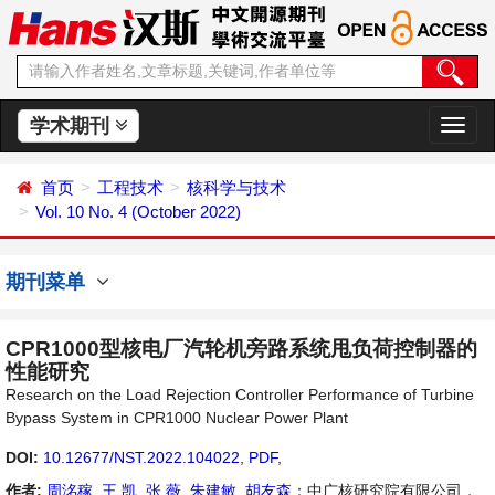
学术期刊
切
换
导
首页
工程技术
核科学与技术
航
Vol. 10 No. 4 (October 2022)
期刊菜单
CPR1000型核电厂汽轮机旁路系统甩负荷控制器的
性能研究
Research on the Load Rejection Controller Performance of Turbine
Bypass System in CPR1000 Nuclear Power Plant
DOI:
10.12677/NST.2022.104022
,
PDF
,
作者:
周洺稼
,
王 凯
,
张 薇
,
朱建敏
,
胡友森
：中广核研究院有限公司，