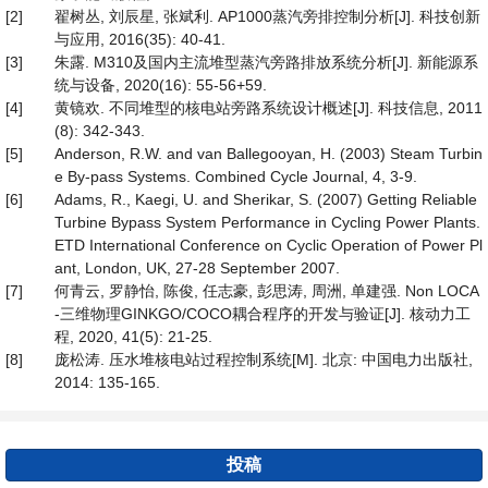
[2]
翟树丛, 刘辰星, 张斌利. AP1000蒸汽旁排控制分析[J]. 科技创新
与应用, 2016(35): 40-41.
[3]
朱露. M310及国内主流堆型蒸汽旁路排放系统分析[J]. 新能源系
统与设备, 2020(16): 55-56+59.
[4]
黄镜欢. 不同堆型的核电站旁路系统设计概述[J]. 科技信息, 2011
(8): 342-343.
[5]
Anderson, R.W. and van Ballegooyan, H. (2003) Steam Turbin
e By-pass Systems. Combined Cycle Journal, 4, 3-9.
[6]
Adams, R., Kaegi, U. and Sherikar, S. (2007) Getting Reliable
Turbine Bypass System Performance in Cycling Power Plants.
ETD International Conference on Cyclic Operation of Power Pl
ant, London, UK, 27-28 September 2007.
[7]
何青云, 罗静怡, 陈俊, 任志豪, 彭思涛, 周洲, 单建强. Non LOCA
-三维物理GINKGO/COCO耦合程序的开发与验证[J]. 核动力工
程, 2020, 41(5): 21-25.
[8]
庞松涛. 压水堆核电站过程控制系统[M]. 北京: 中国电力出版社,
2014: 135-165.
投稿