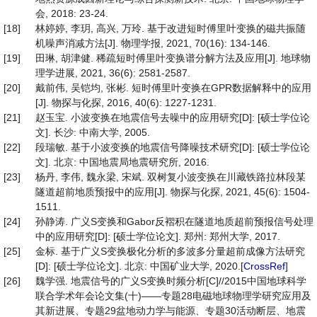
会, 2018: 23-24.
[18]
林婷婷, 李玥, 高兴, 万玲. 基于改进短时傅里叶变换的磁共振随
机噪声消减方法[J]. 物理学报, 2021, 70(16): 134-146.
[19]
田琳, 胡津健. 稀疏短时傅里叶变换谱分解方法及应用[J]. 地球物
理学进展, 2021, 36(6): 2581-2587.
[20]
戴前伟, 吴铠均, 张彬. 短时傅里叶变换在GPR数据解释中的应用
[J]. 物探与化探, 2016, 40(6): 1227-1231.
[21]
赵玉宝. 小波变换在地震信号去噪中的应用研究[D]: [硕士学位论
文]. 长沙: 中南大学, 2005.
[22]
段瑞敏. 基于小波变换的地震信号降噪技术研究[D]: [硕士学位论
文]. 北京: 中国地震局地震研究所, 2016.
[23]
杨丹, 李伟, 魏永梁, 宋斌. 双树复小波变换在川藏铁路拉林段某
隧道超前地质预报中的应用[J]. 物探与化探, 2021, 45(6): 1504-
1511.
[24]
孙静涛. 广义S变换和Gabor反褶积在隧道地质超前预报信号处理
中的应用研究[D]: [硕士学位论文]. 郑州: 郑州大学, 2017.
[25]
金标. 基于广义S变换极化分析的多波多分量超前成像方法研究
[D]: [硕士学位论文]. 北京: 中国矿业大学, 2020.[
CrossRef
]
[26]
魏学强. 地震信号的广义S变换时频分析[C]//2015中国地球科学
联合学术年会论文集(十)——专题28电磁地球物理学研究应用及
其新进展、专题29盆地动力学与能源、专题30活动断层、地震