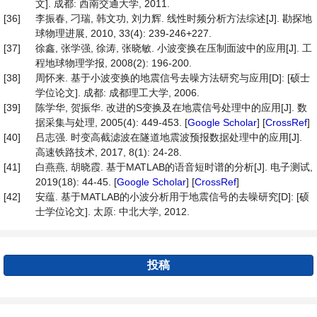
文]. 成都: 西南交通大学, 2011.
[36]
李振春, 刁瑞, 韩文功, 刘力辉. 线性时频分析方法综述[J]. 勘探地
球物理进展, 2010, 33(4): 239-246+227.
[37]
徐鑫, 张学强, 徐涛, 张晓敏. 小波变换在压制面波中的应用[J]. 工
程地球物理学报, 2008(2): 196-200.
[38]
周怀来. 基于小波变换的地震信号去噪方法研究与应用[D]: [硕士
学位论文]. 成都: 成都理工大学, 2006.
[39]
陈学华, 贺振华. 改进的S变换及在地震信号处理中的应用[J]. 数
据采集与处理, 2005(4): 449-453. [
Google Scholar
] [
CrossRef
]
[40]
吕志强. 时变高截滤波在隧道地震波预报数据处理中的应用[J].
高速铁路技术, 2017, 8(1): 24-28.
[41]
白燕燕, 胡晓霞. 基于MATLAB的语音短时谱的分析[J]. 电子测试,
2019(18): 44-45. [
Google Scholar
] [
CrossRef
]
[42]
安蕴. 基于MATLAB的小波分析用于地震信号的去噪研究[D]: [硕
士学位论文]. 太原: 中北大学, 2012.
投稿