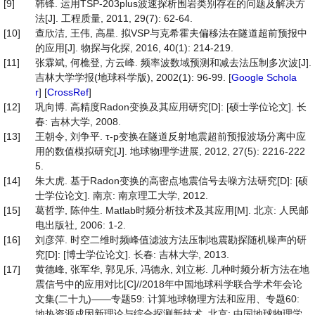
[9]
韩锋. 运用TSP-203plus波速探析围岩类别存在的问题及解决方
法[J]. 工程质量, 2011, 29(7): 62-64.
[10]
查欣洁, 王伟, 高星. 拟VSP与克希霍夫偏移法在隧道超前预报中
的应用[J]. 物探与化探, 2016, 40(1): 214-219.
[11]
张霖斌, 何樵登, 方云峰. 频率波数域预测和减去法压制多次波[J].
吉林大学学报(地球科学版), 2002(1): 96-99. [
Google Schola
r
] [
CrossRef
]
[12]
巩向博. 高精度Radon变换及其应用研究[D]: [硕士学位论文]. 长
春: 吉林大学, 2008.
[13]
王朝令, 刘争平. τ-p变换在隧道反射地震超前预报波场分离中应
用的数值模拟研究[J]. 地球物理学进展, 2012, 27(5): 2216-222
5.
[14]
朱大虎. 基于Radon变换的高密点地震信号去噪方法研究[D]: [硕
士学位论文]. 南京: 南京理工大学, 2012.
[15]
葛哲学, 陈仲生. Matlab时频分析技术及其应用[M]. 北京: 人民邮
电出版社, 2006: 1-2.
[16]
刘彦萍. 时空二维时频峰值滤波方法压制地震勘探随机噪声的研
究[D]: [博士学位论文]. 长春: 吉林大学, 2013.
[17]
黄德峰, 张军华, 郭见乐, 冯德永, 刘立彬. 几种时频分析方法在地
震信号中的应用对比[C]//2018年中国地球科学联合学术年会论
文集(二十九)——专题59: 计算地球物理方法和应用、专题60:
地热资源成因新理论与综合探测新技术. 北京: 中国地球物理学