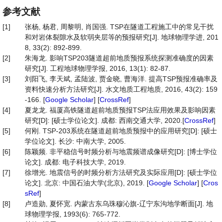
参考文献
[1]
张杨, 杨君, 周黎明, 肖国强. TSP在隧道工程施工中的常见干扰
和对岩体裂隙水及软弱夹层等的预报研究[J]. 地球物理学进, 201
8, 33(2): 892-899.
[2]
朱海龙. 影响TSP203隧道超前地质预报系统探测准确度的因素
研究[J]. 工程地球物理学报, 2016, 13(1): 82-87.
[3]
刘阳飞, 李天斌, 孟陆波, 贾金晓, 曹海洋. 提高TSP预报准确率及
资料快速分析方法研究[J]. 水文地质工程地质, 2016, 43(2): 159
-166. [
Google Scholar
] [
CrossRef
]
[4]
夏龙龙. 福厦高铁隧道超前地质预报TSP法应用效果及影响因素
研究[D]: [硕士学位论文]. 成都: 西南交通大学, 2020.[
CrossRef
]
[5]
何刚. TSP-203系统在隧道超前地质预报中的应用研究[D]: [硕士
学位论文]. 长沙: 中南大学, 2005.
[6]
陈颖频. 非平稳信号时频分析与地震频谱成像研究[D]: [博士学位
论文]. 成都: 电子科技大学, 2019.
[7]
徐增光. 地震信号的时频分析方法研究及实际应用[D]: [硕士学位
论文]. 北京: 中国石油大学(北京), 2019. [
Google Scholar
] [
Cros
sRef
]
[8]
卢造勋, 夏怀宽. 内蒙古东乌珠穆沁旗-辽宁东沟地学断面[J]. 地
球物理学报, 1993(6): 765-772.