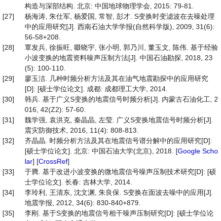
构造与深部结构. 北京: 中国地球物理学会, 2015: 79-81.
[27]
杨海涛, 朱仕军, 杨爱国, 常智, 彭才. S变换时变滤波在去噪处理
中的应用研究[J]. 西南石油大学学报(自然科学版), 2009, 31(6):
56-58+208.
[28]
覃发兵, 徐振旺, 啜晓宇, 张小明, 郭乃川, 董玉文, 陈伟. 基于经验
小波变换的地震资料噪声压制方法[J]. 中国石油勘探, 2018, 23
(5): 100-110.
[29]
廖玉洁. 几种时频分析方法及其在油气地震勘探中的应用研究
[D]: [硕士学位论文]. 成都: 成都理工大学, 2014.
[30]
韩兵. 基于广义S变换的地震信号时频分析[J]. 内蒙古石油化工, 2
016, 42(Z2): 57-60.
[31]
魏学强, 袁洪克, 秦晶晶, 左莹. 广义S变换地震信号时频分析[J].
震灾防御技术, 2016, 11(4): 808-813.
[32]
齐晶晶. 时频分析方法及其在地震信号谱分解中的应用研究[D]:
[硕士学位论文]. 北京: 中国石油大学(北京), 2018. [
Google Scho
lar
] [
CrossRef
]
[33]
于腾. 基于改进小波变换的微地震信号噪声压制技术研究[D]: [硕
士学位论文]. 长春: 吉林大学, 2014.
[34]
李玲利, 王清东, 沈文渊, 朱良保. S变换在面波去噪中的应用[J].
地震学报, 2012, 34(6): 830-840+879.
[35]
李刚. 基于S变换的地震信号相干噪声压制研究[D]: [硕士学位论