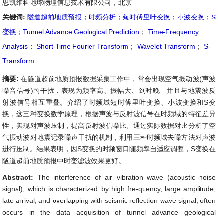
思凯维科地球物理信息技术有限公司，北京
关键词:
隧道超前地质预报
；
时频分析
；
短时傅里叶变换
；
小波变换
；
S
变换
；
Tunnel Advance Geological Prediction
；
Time-Frequency
Analysis
；
Short-Time Fourier Transform
；
Wavelet Transform
；
S-
Transform
摘要:
在隧道超前地质预报数据采集工作中，常会出现空气振动波(声波
噪音信号)的干扰，表现为频率高、振幅大、到时晚，并且与地震波反
射波信号相互重叠。介绍了时频域短时傅里叶变换、小波变换和S变
换，这三种变换数学原理，根据声波与反射波信号在时频域的特征差异
性，实现对声波压制，提高反射波信噪比。通过实际数据对比分析了空
气振动波对地震记录噪声干扰的机制，利用三种时频域去噪方法对声波
进行压制。结果表明，因S变换的时频窗口随频率自适应调整，S变换在
隧道超前地质预报中时变滤波效果更好。
Abstract:
The interference of air vibration wave (acoustic noise
signal), which is characterized by high fre-quency, large amplitude,
late arrival, and overlapping with seismic reflection wave signal, often
occurs in the data acquisition of tunnel advance geological