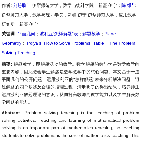
*
#
作者:
刘盼盼
：伊犁师范大学，数学与统计学院，新疆 伊宁；
陈 维
：
伊犁师范大学，数学与统计学院，新疆 伊宁;伊犁师范大学，应用数学
研究所，新疆 伊宁
关键词:
平面几何
；
波利亚“怎样解题”表
；
解题教学
；
Plane
Geometry
；
Polya’s “How to Solve Problems” Table
；
The Problem
Solving Teaching
摘要:
解题教学，即解题活动的教学。数学解题的教与学是数学教学的
重要内容，因此教会学生解题是数学教学中的核心问题。本文基于一道
平面几何的公开问题，运用波利亚的“怎样解题”表来分析解决问题，通
过解题的四个步骤及合理的推理过程，清晰明了的得出结果，培养师生
运用波利亚解题理论的意识，从而提高教师的教学能力以及学生解决数
学问题的能力。
Abstract:
Problem solving teaching is the teaching of problem
solving activities. Teaching and learning of mathematical problem
solving is an important part of mathematics teaching, so teaching
students to solve problems is the core of mathematics teaching. This