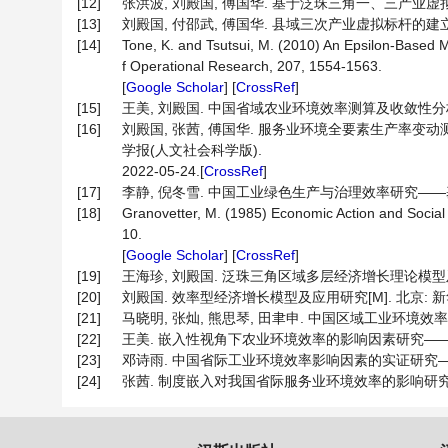
[12]
张洪波, 刘殿国, 傅国华. 基于泛珠三角一、三产业虚拟标杆的
[13]
刘殿国, 付邵武, 傅国华. 县域三次产业虚拟标杆的建立及应
[14]
Tone, K. and Tsutsui, M. (2010) An Epsilon-Based M
f Operational Research, 207, 1554-1563.
[
Google Scholar
] [
CrossRef
]
[15]
王美, 刘殿国. 中国省域农业环境效率测算及收敛性分析——基
[16]
刘殿国, 张茜, 傅国华. 服务业环境全要素生产率变动测算
学报(人文社会科学版).
2022-05-24.[
CrossRef
]
[17]
李静, 倪冬雪. 中国工业绿色生产与治理效率研究——基于两阶段
[18]
Granovetter, M. (1985) Economic Action and Social
10.
[
Google Scholar
] [
CrossRef
]
[19]
王海珍, 刘殿国. 泛珠三角区域多层经济增长理论模型及应用研
[20]
刘殿国. 效率型经济增长模型及应用研究[M]. 北京: 新华出版
[21]
马晓明, 张灿, 熊思琴, 田聿申. 中国区域工业环境效率及其影响因
[22]
王美. 嵌入性视角下农业环境效率的影响因素研究——多层统计
[23]
邓诗雨. 中国省际工业环境效率影响因素的实证研究——基于
[24]
张茜. 制度嵌入对我国省际服务业环境效率的影响研究——基