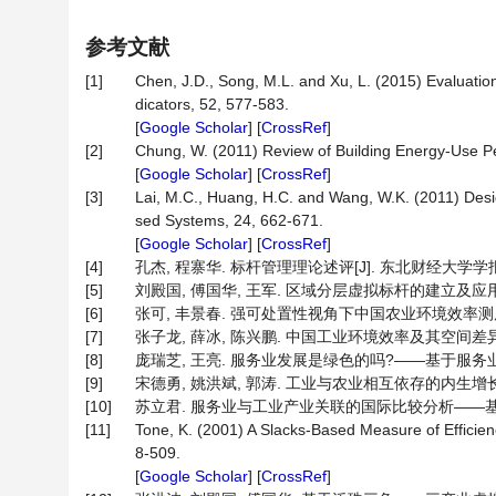
参考文献
[1]
Chen, J.D., Song, M.L. and Xu, L. (2015) Evaluatio
dicators, 52, 577-583.
[
Google Scholar
] [
CrossRef
]
[2]
Chung, W. (2011) Review of Building Energy-Use 
[
Google Scholar
] [
CrossRef
]
[3]
Lai, M.C., Huang, H.C. and Wang, W.K. (2011) De
sed Systems, 24, 662-671.
[
Google Scholar
] [
CrossRef
]
[4]
孔杰, 程寨华. 标杆管理理论述评[J]. 东北财经大学学报, 20
[5]
刘殿国, 傅国华, 王军. 区域分层虚拟标杆的建立及应用研究[M
[6]
张可, 丰景春. 强可处置性视角下中国农业环境效率测度及其动态演
[7]
张子龙, 薛冰, 陈兴鹏. 中国工业环境效率及其空间差异的收敛性
[8]
庞瑞芝, 王亮. 服务业发展是绿色的吗?——基于服务业环境全要
[9]
宋德勇, 姚洪斌, 郭涛. 工业与农业相互依存的内生增长模型
[10]
苏立君. 服务业与工业产业关联的国际比较分析——基于劳动价
[11]
Tone, K. (2001) A Slacks-Based Measure of Efficie
8-509.
[
Google Scholar
] [
CrossRef
]