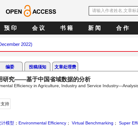
预 印
会 议
书 籍
新 闻
合 作
 (December 2022)
编委
投稿须知
文章处理费
用研究——基于中国省域数据的分析
ental Efficiency in Agriculture, Industry and Service Industry—Analys
金支持
统计模型
；
Environmental Efficiency
；
Virtual Benchmarking
；
Super Eff