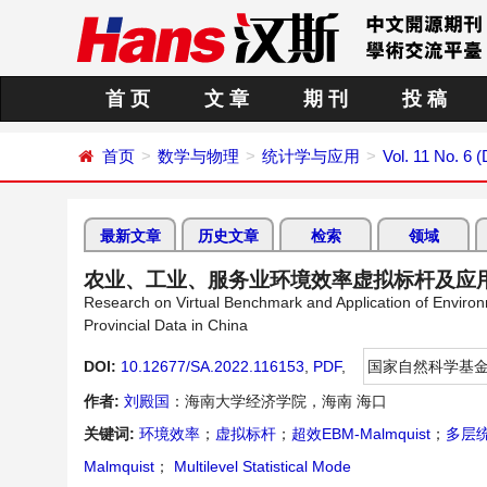
首 页
文 章
期 刊
投 稿
首页
数学与物理
统计学与应用
Vol. 11 No. 6
最新文章
历史文章
检索
领域
农业、工业、服务业环境效率虚拟标杆及应
Research on Virtual Benchmark and Application of Environm
Provincial Data in China
DOI:
10.12677/SA.2022.116153
,
PDF
,
国家自然科学基
作者:
刘殿国
：海南大学经济学院，海南 海口
关键词:
环境效率
；
虚拟标杆
；
超效EBM-Malmquist
；
多层
Malmquist
；
Multilevel Statistical Mode