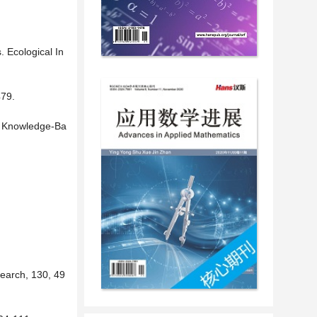
. Ecological In
479.
. Knowledge-Ba
search, 130, 49