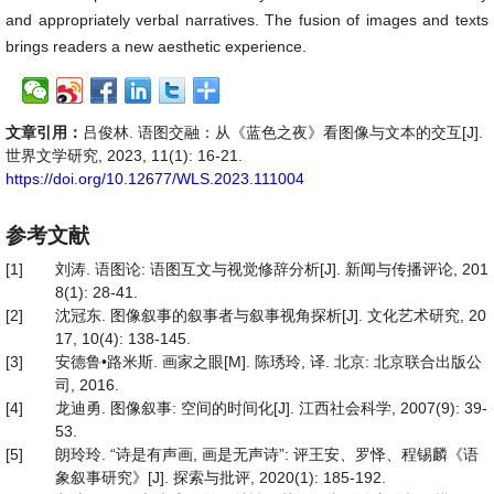
and appropriately verbal narratives. The fusion of images and texts
brings readers a new aesthetic experience.
文章引用：
吕俊林. 语图交融：从《蓝色之夜》看图像与文本的交互[J].
世界文学研究, 2023, 11(1): 16-21.
https://doi.org/10.12677/WLS.2023.111004
参考文献
[1]
刘涛. 语图论: 语图互文与视觉修辞分析[J]. 新闻与传播评论, 201
8(1): 28-41.
[2]
沈冠东. 图像叙事的叙事者与叙事视角探析[J]. 文化艺术研究, 20
17, 10(4): 138-145.
[3]
安德鲁•路米斯. 画家之眼[M]. 陈琇玲, 译. 北京: 北京联合出版公
司, 2016.
[4]
龙迪勇. 图像叙事: 空间的时间化[J]. 江西社会科学, 2007(9): 39-
53.
[5]
朗玲玲. “诗是有声画, 画是无声诗”: 评王安、罗怿、程锡麟《语
象叙事研究》[J]. 探索与批评, 2020(1): 185-192.