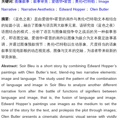
关键词:
图像叙事
；
叙事审美
；
爱德华•霍普
；
奥伦•巴特勒
；
Image
Narrative
；
Narrative Aesthetics
；
Edward Hopper
；
Olen Butler
摘要:
《蓝色之夜》是由爱德华•霍普的画作与奥伦•巴特勒文本相结合
的短篇小说，融合了图像与语言两大叙事元素。该研究借《蓝色之夜》
语图结合的模式，分析了语言与图像能指争夺之战后的另一种叙事形
式，即语图交融。爱德华•霍普的画作以图像为媒介为文本奠定故事基
调，并通过图像预叙情节；奥伦•巴特勒以生动形象、尺度得当的语象
叙事呈现电影般的动态视觉感。图像与文本的交融，为读者带来崭新的
审美体验。
Abstract:
Soir Bleu is a short story by combining Edward Hopper’s
paintings with Olen Butler’s text, blend-ing two narrative elements:
image and language. The study used the pattern of the combination
of language and image in Soir Bleu to analyze another different
narrative form after the battle of functions of signifiers between
language and image, that is, the fusion of language and image.
Edward Hopper’s paintings use images as the medium to set the
tone of the story for the text, and prolepsis the plot through images;
Olen Butler presents a cinematic dynamic visual sense with vividly