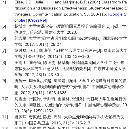
[4]
Elise, J.D., Julie, H.H. and Marjorie, B.P. (2004) Classroom Pa
rticipation and Discussion Effectiveness: Student-Generated S
trategies. Commu-nication Education, 53, 103-115. [
Google S
cholar
] [
CrossRef
]
[5]
杨博文. 大学生课堂参与度影响因素及提升策略研究[D]: [硕士学
位论文]. 哈尔滨: 黑龙江大学, 2020.
[6]
郭志军. 大学生“隐性逃课”现象归因与应对策略[J]. 湖北函授大学
学报, 2017, 30(14): 25-27.
[7]
黄时华, 张卫, 胡谏萍. “无聊”的心理学研究述评[J]. 华南师范大学
学报(社会科学版), 2011(4): 133-139+160.
[8]
王雨函, 陈丹筠, 陈逸雯, 杨翠梅. 疫情隔离期间大学生广泛性焦
虑状况及其与生命意义感、无聊感的关系[J]. 广东技术师范大学
学报, 2022, 43(1): 43-50.
[9]
唐辉一, 周玉凤, 罗超, 陈泽婧, 杨娟. 大学生述情障碍对抑郁的影
响: 人际关系和无聊倾向的链式中介作用[J]. 中国健康心理学杂
志, 2022, 30(11): 1623-1628.
[10]
马雪玉, 张恒泽, 于帅琦, 金童林, 张亚利. 无聊与大学生拖延行为
的关系: 问题性手机使用的中介作用[J]. 中国临床心理学杂志, 20
20, 28(6): 1250-1253.
[11]
姚梦萍, 贾振彪, 陈欣, 周静. 大学生无聊倾向与手机依赖行为关
系[J]. 中国公共卫生, 2015, 31(2): 215-217.