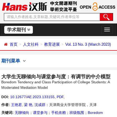
学术期刊
切
换
导
首页
人文社科
教育进展
Vol. 13 No. 3 (March 2023)
航
期刊菜单
大学生无聊倾向与课堂参与度：有调节的中介模型
Boredom Tendency and Class Participation of College Students: A
Moderated Mediation Model
DOI:
10.12677/AE.2023.133155
,
PDF
,
作者:
王艳君
,
梁 艳
,
沈成群
：天津商业大学管理学院，天津
关键词:
无聊倾向
；
课堂参与
；
手机依赖
；
班级氛围
；
Boredom