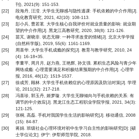
刊), 2021(9): 151-153.
[22]
段海丹, 汪滢. 大学生无聊感与隐性逃课: 手机依赖的中介作用[J].
电化教育研究, 2021, 42(10): 108-113.
[23]
彭小兵, 曹若茗. 大学生核心自我评价对就业质量的影响: 就业期
望的中介作用[J]. 黑龙江高教研究, 2020, 38(8): 121-126.
[24]
苗芃, 谢晓非. 状态无聊: 一种寻求改变的情绪[J]. 北京大学学报
(自然科学版), 2019, 55(6): 1161-1169.
[25]
周喜华. 大学生手机成瘾的探究[J]. 教育与教学研究, 2010, 24
(4): 16-18+35.
[26]
李董平, 周月月, 赵力燕, 王艳辉, 孙文强. 累积生态风险与青少年
网络成瘾: 心理需要满足和积极结果预期的中介作用[J]. 心理学
报, 2016, 48(12): 1519-1537.
[27]
徐成芳, 顾林. 大学生手机依赖症的心理原因及防治对策[J]. 学理
论, 2011(32): 217-218.
[28]
冯喜珍, 郭玉丹, 姬梦璇. 大学生无聊倾向与手机依赖的关系: 有
调节的中介效应[J]. 黑龙江生态工程职业学院学报, 2021, 34(3):
121-125.
[29]
张桐, 高磊. 手机对我国学生生活的影响研究[J]. 移动通信, 2008
(15): 84-87.
[30]
蒋娟. 班级社会心理环境对初中生学习自主性的影响研究[D]: [硕
士学位论文]. 伊宁: 伊犁师范学院, 2018.