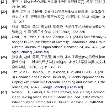
[31]
王正中. 群体社会化理论与儿童社会性发展研究[J]. 发展, 2014(1
2): 94-95.
[32]
李丹, 宗利娟, 刘俊升. 外化行为问题与集体道德情绪、集体责任
行为之关系: 班级氛围的调节效应[J]. 心理学报, 2013, 45(9): 10
15-1025.
[33]
熊婕, 周宗奎, 陈武, 游志麒, 翟紫艳. 大学生手机成瘾倾向量表的
编制[J]. 中国心理卫生杂志, 2012, 26(3): 222-225.
[34]
Choi, J.N., Price, R.H. and Vinokur, A.D. (2003) Self-Efficacy C
hanges in Groups: Effects of Diversity, Leadership, and Group
Climate. Journal of Organizational Behavior, 24, 357-372. [
Go
ogle Scholar
] [
CrossRef
]
[35]
熊俊峰, 赵岫, 陈可, 王凯阳, 蒋金璐. 本科生课堂参与的现状和差
异性分析——以湖北经济学院为例[J]. 湖北经济学院学报(人文社
会科学版), 2020, 17(1): 135-138.
[36]
Tze, V.M.C., Daniels, L.M., Klassen, R.M. and Li, J.C.-H. (201
3) Canadian and Chinese University Students’ Approaches to
Coping with Academic Boredom. Learning and Individual Diffe
rences, 23, 32-43. [
Google Scholar
] [
CrossRef
]
[37]
Rosen, L.D., Carrier, L.M. and Cheever, N.A. (2013) Faceboo
k and Texting Made Me Do It: Media-Induced Task-Switching
While Studying. Computers in Human Behavior, 29, 948-958.