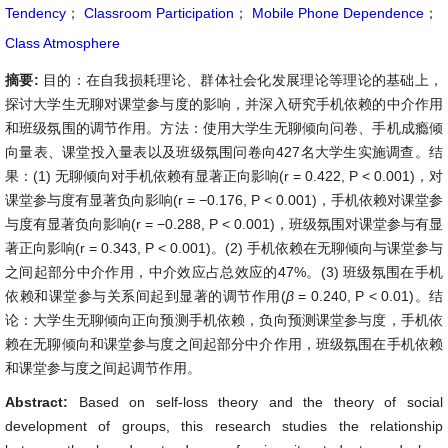
Tendency
；
Classroom Participation
；
Mobile Phone Dependence
；
Class Atmosphere
摘要:
目的：在自我损耗理论、群体社会化发展理论等理论的基础上，
探讨大学生无聊对课堂参与度的影响，并深入研究手机依赖的中介作用
和班级氛围的调节作用。方法：使用大学生无聊倾向问卷、手机成瘾倾
向量表、课堂投入量表以及班级氛围问卷向427名大学生实施调查。结
果：(1) 无聊倾向对手机依赖有显著正向影响(r = 0.422, P < 0.001)，对
课堂参与度有显著负向影响(r = −0.176, P < 0.001)，手机依赖对课堂参
与度有显著负向影响(r = −0.288, P < 0.001)，班级氛围对课堂参与有显
著正向影响(r = 0.343, P < 0.001)。(2) 手机依赖在无聊倾向与课堂参与
之间起部分中介作用，中介效应占总效应的47%。(3) 班级氛围在手机
依赖和课堂参与关系间起到显著的调节作用(
β
= 0.240, P < 0.01)。结
论：大学生无聊倾向正向预测手机依赖，负向预测课堂参与度，手机依
赖在无聊倾向和课堂参与度之间起部分中介作用，班级氛围在手机依赖
和课堂参与度之间起调节作用。
Abstract:
Based on self-loss theory and the theory of social
development of groups, this research studies the relationship