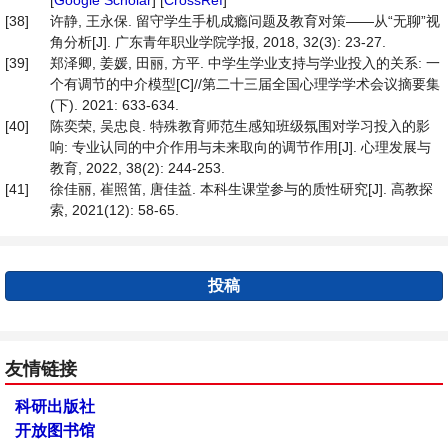
[
Google Scholar
] [
CrossRef
]
[38]
许静, 王永保. 留守学生手机成瘾问题及教育对策——从“无聊”视
角分析[J]. 广东青年职业学院学报, 2018, 32(3): 23-27.
[39]
郑泽卿, 姜媛, 田丽, 方平. 中学生学业支持与学业投入的关系: 一
个有调节的中介模型[C]//第二十三届全国心理学学术会议摘要集
(下). 2021: 633-634.
[40]
陈奕荣, 吴忠良. 特殊教育师范生感知班级氛围对学习投入的影
响: 专业认同的中介作用与未来取向的调节作用[J]. 心理发展与
教育, 2022, 38(2): 244-253.
[41]
徐佳丽, 崔照笛, 唐佳益. 本科生课堂参与的质性研究[J]. 高教探
索, 2021(12): 58-65.
投稿
友情链接
科研出版社
开放图书馆