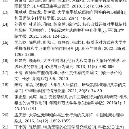
[12]
黄俊霞, 梁雅丽, 陈佰锋, 陈玉娟, 宋建根. 大学生手机使用及依赖
现状研究[J]. 中国卫生事业管理, 2018, 35(7): 534-538.
[13]
屠斌斌, 章俊龙, 姜伊素. 大学生手机成瘾倾向问卷的初步编制[J].
和田师范专科学校学报, 2010, 29(4): 48-50.
[14]
刘香华, 林若汾, 蒲敏, 陈金萍, 徐含笑. 核心自我评价对手机依赖
的影响: 无聊倾向、消极应对方式的并列中介作用[J]. 平顶山学
院学报, 2021, 36(6): 124-128.
[15]
吴若晗, 陈思萍, 叶秋云, 蔡静仪, 张建江. 特质应对方式在大学生
手机依赖和学习倦怠间的作用分析[J]. 职业与健康, 2022, 38(9):
1262-1266.
[16]
郑显亮, 顾海根. 大学生网络利他行为和网络行为偏好的关系: 班
级环境的作用[J]. 心理与行为研究, 2013, 11(5): 690-696.
[17]
王清. 教师民主型领导和小学生责任感的关系[D]: [硕士学位论
文]. 长沙: 湖南师范大学, 2020.
[18]
黎玲, 陈晶, 祝雅婷. 大学生人际信任、班级氛围和知识共享的关
系[J]. 中华医学图书情报杂志, 2021, 30(8): 74-80.
[19]
张正堂, 吴琼. 自主-受控动机对员工主动性行为的影响研究: 组织
氛围的调节作用[J]. 华南师范大学学报(社会科学版), 2016(1): 1
23-131+191.
[20]
孟庆新. 大学生无聊倾向与进食行为的关系[J]. 中国健康心理学
杂志, 2016, 24(12): 1852-1855.
[21]
丁小芳, 陈绣丽. 特质无聊的心理学研究综述[J]. 科教文汇(上旬