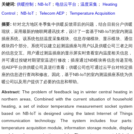
关键词:
供暖控制
；
NB-IoT
；
电信云平台
；
温度采集
；
Heating
Control
；
NB-IoT
；
Telecom AEP
；
Temperature Acquisition
摘要:
针对北方地区冬季集中供暖反馈滞后的问题，结合目前分户供暖
现状，采用最新的物联网通讯技术，设计了一套基于NB-IoT的室内测温
插座系统。该系统包括温度采集模块、信息存储模块、显示模块、通信
模块四个部分。系统可以建立起测温插座与用户以及供暖公司三者之间
的信息交互。用户通过测温插座的显示屏实时查看室内温度相关信息，
并可通过按键对期望室温进行修改；插座通过NB模块将信息传递至电
信AEP平台供供暖公司及逆行查看；供暖公司也可通过云平台对特定插
座的信息进行查询和修改。因此，基于NB-IoT的室内测温插座系统为供
暖公司以及用户提供了必要的信息和帮助。
Abstract:
The problem of feedback lag in winter central heating in
northern areas, Combined with the current situation of household
heating, a set of indoor temperature measurement socket system
based on NB-IoT is designed using the latest Internet of Things
communication technology. The system includes four parts:
temperature acquisition module, information storage module, display