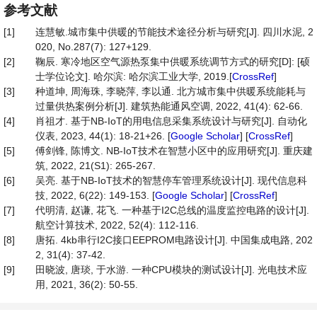
参考文献
[1]
连慧敏.城市集中供暖的节能技术途径分析与研究[J]. 四川水泥, 2
020, No.287(7): 127+129.
[2]
鞠辰. 寒冷地区空气源热泵集中供暖系统调节方式的研究[D]: [硕
士学位论文]. 哈尔滨: 哈尔滨工业大学, 2019.[
CrossRef
]
[3]
种道坤, 周海珠, 李晓萍, 李以通. 北方城市集中供暖系统能耗与
过量供热案例分析[J]. 建筑热能通风空调, 2022, 41(4): 62-66.
[4]
肖祖才. 基于NB-IoT的用电信息采集系统设计与研究[J]. 自动化
仪表, 2023, 44(1): 18-21+26. [
Google Scholar
] [
CrossRef
]
[5]
傅剑锋, 陈博文. NB-IoT技术在智慧小区中的应用研究[J]. 重庆建
筑, 2022, 21(S1): 265-267.
[6]
吴亮. 基于NB-IoT技术的智慧停车管理系统设计[J]. 现代信息科
技, 2022, 6(22): 149-153. [
Google Scholar
] [
CrossRef
]
[7]
代明清, 赵谦, 花飞. 一种基于I2C总线的温度监控电路的设计[J].
航空计算技术, 2022, 52(4): 112-116.
[8]
唐拓. 4kb串行I2C接口EEPROM电路设计[J]. 中国集成电路, 202
2, 31(4): 37-42.
[9]
田晓波, 唐琰, 于水游. 一种CPU模块的测试设计[J]. 光电技术应
用, 2021, 36(2): 50-55.