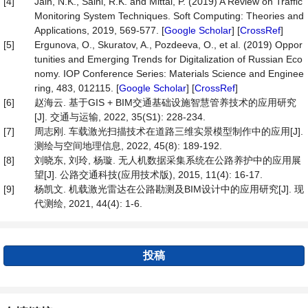
[4]
Jain, N.K., Saini, R.K. and Mittal, P. (2019) A Review on Traffic
Monitoring System Techniques. Soft Computing: Theories and
Applications, 2019, 569-577. [
Google Scholar
] [
CrossRef
]
[5]
Ergunova, O., Skuratov, A., Pozdeeva, O., et al. (2019) Oppor
tunities and Emerging Trends for Digitalization of Russian Eco
nomy. IOP Conference Series: Materials Science and Enginee
ring, 483, 012115. [
Google Scholar
] [
CrossRef
]
[6]
赵海云. 基于GIS + BIM交通基础设施智慧管养技术的应用研究
[J]. 交通与运输, 2022, 35(S1): 228-234.
[7]
周志刚. 车载激光扫描技术在道路三维实景模型制作中的应用[J].
测绘与空间地理信息, 2022, 45(8): 189-192.
[8]
刘晓东, 刘玲, 杨璇. 无人机数据采集系统在公路养护中的应用展
望[J]. 公路交通科技(应用技术版), 2015, 11(4): 16-17.
[9]
杨凯文. 机载激光雷达在公路勘测及BIM设计中的应用研究[J]. 现
代测绘, 2021, 44(4): 1-6.
投稿