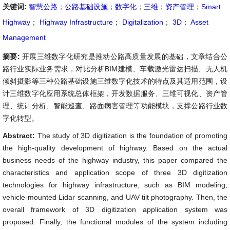
关键词:
智慧公路
；
公路基础设施
；
数字化
；
三维
；
资产管理
；
Smart
Highway
；
Highway Infrastructure
；
Digitalization
；
3D
；
Asset
Management
摘要:
开展三维数字化研究是推动公路高质量发展的基础，文章结合公
路行业实际业务需求，对比分析BIM建模、车载激光雷达扫描、无人机
倾斜摄影等三种公路基础设施三维数字化技术的特点及其适用范围，设
计三维数字化应用系统总体框架，开发数据服务、三维可视化、资产管
理、统计分析、智能巡查、路面病害管理等功能模块，支撑公路行业数
字化转型。
Abstract:
The study of 3D digitization is the foundation of promoting
the high-quality development of highway. Based on the actual
business needs of the highway industry, this paper compared the
characteristics and application scope of three 3D digitization
technologies for highway infrastructure, such as BIM modeling,
vehicle-mounted Lidar scanning, and UAV tilt photography. Then, the
overall framework of 3D digitization application system was
proposed. Finally, the functional modules of the system including