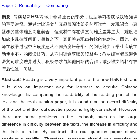
Paper
；
Readability
；
Comparing
摘要:
阅读是新HSK考试中非常重要的部分，也是学习者获取汉语知识
的重要途径。通过对比课文与真题卷阅读部分的可读性，发现课文与真
题卷的整体难度高度契合，但教材中存在课文间难度差异过大、难度增
加缺少规律等问题，相较之下，真题卷表现出持续的稳定性。因此，教
师在教学过程中应该注意从不同角度培养学生的阅读能力；学生应该主
动使用不同的阅读技巧、从不同渠道获取阅读材料；教材编写者应避免
课文间难度差异过大、积极寻求与其他网站的合作，减少课文语料存在
滞后性这一问题。
Abstract:
Reading is a very important part of the new HSK test, and
it is also an important way for learners to acquire Chinese
knowledge. By comparing the readability of the reading part of the
text and the real question paper, it is found that the overall difficulty
of the text and the real question paper is highly consistent. However,
there are some problems in the textbook, such as the large
difference in difficulty between the texts, the increase in difficulty and
the lack of rules. By contrast, the real question paper shows