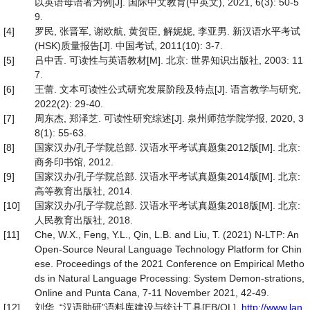
以英语母语者为例[J]. 国际中文教育(中英文), 2021, 6(3): 50-5
9.
[4]
罗民, 张晋军, 谢欧航, 黄贺臣, 解妮妮, 李亚男. 新汉语水平考试
(HSK)质量报告[J]. 中国考试, 2011(10): 3-7.
[5]
吕中舌. 可读性与英语教材[M]. 北京: 世界知识出版社, 2003: 11
7.
[6]
王蕾. 文本可读性公式研究发展阶段及特点[J]. 语言教学与研究,
2022(2): 29-40.
[7]
周东杰, 郑泽芝. 可读性研究综述[J]. 泉州师范学院学报, 2020, 3
8(1): 55-63.
[8]
国家汉办/孔子学院总部. 汉语水平考试真题集2012版[M]. 北京:
商务印书馆, 2012.
[9]
国家汉办/孔子学院总部. 汉语水平考试真题集2014版[M]. 北京:
高等教育出版社, 2014.
[10]
国家汉办/孔子学院总部. 汉语水平考试真题集2018版[M]. 北京:
人民教育出版社, 2018.
[11]
Che, W.X., Feng, Y.L., Qin, L.B. and Liu, T. (2021) N-LTP: An
Open-Source Neural Language Technology Platform for Chin
ese. Proceedings of the 2021 Conference on Empirical Metho
ds in Natural Language Processing: System Demon-strations,
Online and Punta Cana, 7-11 November 2021, 42-49.
[12]
刘华. “汉语助研”语料库建设与统计工具[EB/OL].
http://www.lan