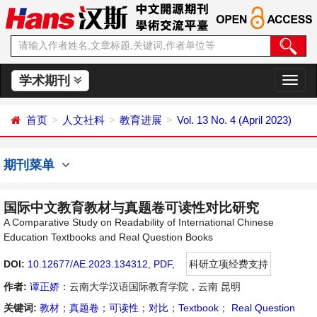
学术期刊
切
换
导
首页
人文社科
教育进展
Vol. 13 No. 4 (April 2023)
航
期刊菜单
国际中文教育教材与真题卷可读性对比研究
A Comparative Study on Readability of International Chinese
Education Textbooks and Real Question Books
DOI:
10.12677/AE.2023.134312
,
PDF
,
科研立项经费支持
作者:
谭正娇
：云南大学汉语国际教育学院，云南 昆明
关键词:
教材
；
真题卷
；
可读性
；
对比
；
Textbook
；
Real Question