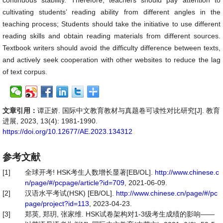
continuous stability. Therefore, teachers should pay attention to
cultivating students’ reading ability from different angles in the
teaching process; Students should take the initiative to use different
reading skills and obtain reading materials from different sources.
Textbook writers should avoid the difficulty difference between texts,
and actively seek cooperation with other websites to reduce the lag
of text corpus.
文章引用：
谭正娇. 国际中文教育教材与真题卷可读性对比研究[J]. 教育
进展, 2023, 13(4): 1981-1990.
https://doi.org/10.12677/AE.2023.134312
参考文献
[1]
全球开考! HSK考生人数增长显著[EB/OL].
http://www.chinese.c
n/page/#/pcpage/article?id=709
, 2021-06-09.
[2]
汉语水平考试(HSK) [EB/OL].
http://www.chinese.cn/page/#/pc
page/project?id=113
, 2023-04-23.
[3]
郑英, 郑玥, 张家维. HSK试卷架构对1-3级考生成绩的影响——