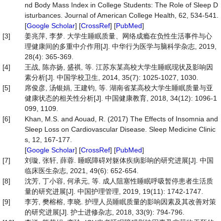
nd Body Mass Index in College Students: The Role of Sleep D
isturbances. Journal of American College Health, 62, 534-541.
[
Google Scholar
] [
CrossRef
] [
PubMed
]
[3]
姜兆萍, 李梦. 大学生睡眠质量、网络成瘾在负性生活事件与心
理健康间的多重中介作用[J]. 中华行为医学与脑科学杂志, 2019,
28(4): 365-369.
[4]
王战, 陈亦扬, 盛祺, 等. 江苏东某高校大学生睡眠现状及影响因
素分析[J]. 中国学校卫生, 2014, 35(7): 1025-1027, 1030.
[5]
席俊彦, 汤银娟, 王建钧, 等. 湖南省某高校大学生睡眠质量与亚
健康状态的相关性分析[J]. 中国健康教育, 2018, 34(12): 1096-1
099, 1109.
[6]
Khan, M.S. and Aouad, R. (2017) The Effects of Insomnia and
Sleep Loss on Cardiovascular Disease. Sleep Medicine Clinic
s, 12, 167-177.
[
Google Scholar
] [
CrossRef
] [
PubMed
]
[7]
刘璇, 张轩, 薛蓉. 睡眠障碍对躯体疾病影响的研究进展[J]. 中国
临床医生杂志, 2021, 49(6): 652-654.
[8]
沈芳, 丁小容, 何承元, 等. 成人阻塞性睡眠呼吸暂停患者生活质
量的研究进展[J]. 中国护理管理, 2019, 19(11): 1742-1747.
[9]
李芳, 樊榕榕, 李晓. 护理人员睡眠质量的影响因素及其改善对策
的研究进展[J]. 护士进修杂志, 2018, 33(9): 794-796.