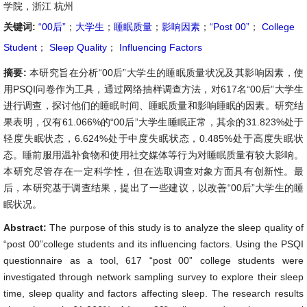
学院，浙江 杭州
关键词:
“00后”
；
大学生
；
睡眠质量
；
影响因素
；
“Post 00”
；
College
Student
；
Sleep Quality
；
Influencing Factors
摘要:
本研究旨在分析“00后”大学生的睡眠质量状况及其影响因素，使
用PSQI问卷作为工具，通过网络抽样调查方法，对617名“00后”大学生
进行调查，探讨他们的睡眠时间、睡眠质量和影响睡眠的因素。研究结
果表明，仅有61.066%的“00后”大学生睡眠正常，其余的31.823%处于
轻度失眠状态，6.624%处于中度失眠状态，0.485%处于高度失眠状
态。睡前服用温补食物和使用社交媒体等行为对睡眠质量有较大影响。
本研究尽管存在一定科学性，但在选取调查对象方面具有创新性。最
后，本研究基于调查结果，提出了一些建议，以改善“00后”大学生的睡
眠状况。
Abstract:
The purpose of this study is to analyze the sleep quality of
“post 00”college students and its influencing factors. Using the PSQI
questionnaire as a tool, 617 “post 00” college students were
investigated through network sampling survey to explore their sleep
time, sleep quality and factors affecting sleep. The research results