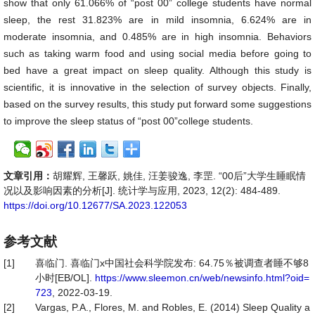
show that only 61.066% of “post 00” college students have normal
sleep, the rest 31.823% are in mild insomnia, 6.624% are in
moderate insomnia, and 0.485% are in high insomnia. Behaviors
such as taking warm food and using social media before going to
bed have a great impact on sleep quality. Although this study is
scientific, it is innovative in the selection of survey objects. Finally,
based on the survey results, this study put forward some suggestions
to improve the sleep status of “post 00”college students.
文章引用：
胡耀辉, 王馨跃, 姚佳, 汪姜骏逸, 李罡. “00后”大学生睡眠情
况以及影响因素的分析[J]. 统计学与应用, 2023, 12(2): 484-489.
https://doi.org/10.12677/SA.2023.122053
参考文献
[1]
喜临门. 喜临门x中国社会科学院发布: 64.75％被调查者睡不够8
小时[EB/OL].
https://www.sleemon.cn/web/newsinfo.html?oid=
723
, 2022-03-19.
[2]
Vargas, P.A., Flores, M. and Robles, E. (2014) Sleep Quality a