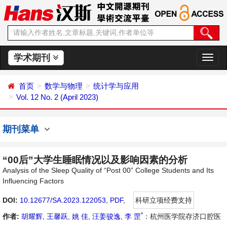
学术期刊
切
换
导
首页
数学与物理
统计学与应用
航
Vol. 12 No. 2 (April 2023)
期刊菜单
“00后”大学生睡眠情况以及影响因素的分析
Analysis of the Sleep Quality of “Post 00” College Students and Its
Influencing Factors
DOI:
10.12677/SA.2023.122053
,
PDF
,
科研立项经费支持
*
作者:
胡耀辉
,
王馨跃
,
姚 佳
,
汪姜骏逸
,
李 罡
：杭州医学院存济口腔医