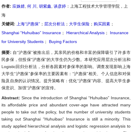
作者:
应姝婧
,
何 川
,
胡紫鑫
,
谈彦婷
：上海工程技术大学管理学院，上
海
关键词:
上海“沪惠保”
；
层次分析法
；
大学生保险
；
购买因素
；
Shanghai “Huhuibao” Insurance
；
Hierarchical Analysis
；
Insurance
for University Students
；
Buying Factors
摘要:
自“沪惠保”被推出后，其亲民的价格和丰富的保障吸引了许多市
民参保，但投保“沪惠保”的大学生仍为少数。本研究应用层次分析法和
Logistic回归分析法，分析各因素对参保率的影响。调查发现影响上海
大学生“沪惠保”参保率的主要因素有：“沪惠保”相关、个人信息和对保
险及自身的认识情况。提升策略有：优化“沪惠保”内容、提高大学生参
保意识、加强“沪惠保”的宣传。
Abstract:
Since the introduction of Shanghai “Huhuibao” Insurance,
its affordable price and abundant cover-age have attracted many
people to take out the policy, but the number of university students
taking out Shanghai “Huhuibao” Insurance is still a minority. This
study applied hierarchical analysis and logistic regression analysis to