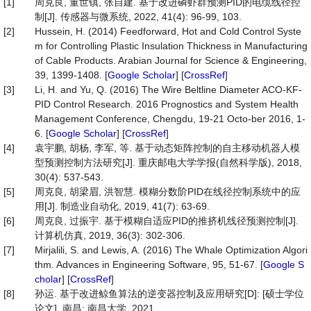
[1]
周克良, 董世镇, 张自建. 基于改进磷虾群预测PID的电缆线径控
制[J]. 传感器与微系统, 2022, 41(4): 96-99, 103.
[2]
Hussein, H. (2014) Feedforward, Hot and Cold Control Syste
m for Controlling Plastic Insulation Thickness in Manufacturing
of Cable Products. Arabian Journal for Science & Engineering,
39, 1399-1408. [
Google Scholar
] [
CrossRef
]
[3]
Li, H. and Yu, Q. (2016) The Wire Beltline Diameter ACO-KF-
PID Control Research. 2016 Prognostics and System Health
Management Conference, Chengdu, 19-21 Octo-ber 2016, 1-
6. [
Google Scholar
] [
CrossRef
]
[4]
袁宇鹏, 胡杨, 李军, 等. 基于动态矩阵控制的自主移动机器人模
型预测控制方法研究[J]. 重庆邮电大学学报(自然科学版), 2018,
30(4): 537-543.
[5]
周克良, 胡梁眉, 洪智慧. 模糊分数阶PID在线径控制系统中的应
用[J]. 制造业自动化, 2019, 41(7): 63-69.
[6]
周克良, 过振宇. 基于模糊自适应PID的推挤机线径预测控制[J].
计算机仿真, 2019, 36(3): 302-306.
[7]
Mirjalili, S. and Lewis, A. (2016) The Whale Optimization Algori
thm. Advances in Engineering Software, 95, 51-67. [
Google S
cholar
] [
CrossRef
]
[8]
孙运. 基于改进鲸鱼算法的逆变器控制及应用研究[D]: [硕士学位
论文]. 南昌: 南昌大学, 2021.