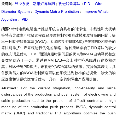
关键词:
线径系统
；
动态矩阵预测
；
改进鲸鱼算法
；
PID
；
Wire
Diameter System
；
Dynamic Matrix Pre-diction
；
Improve Whale
Algorithm
；
PID
摘要:
针对电线电缆生产推挤系统自身具有的时滞性、非线性和大扰动
等特点导致生产推挤过程线径厚度控制较难和建模难度较高的问题，提
出一种改进鲸鱼算法(IWOA)、动态控制矩阵(DMC)与传统PID相结合的
算法对推挤生产系统进行优化的策略。这种策略集合了PID算法的较少
的稳态误差优点、DMC预测克服时滞问题的优点和IWOA自动寻优整定
参数的优点于一身。通过在MATLAB平台上对推挤系统进行建模和仿
真，对比传统PID算法，未改进的WOA算法的效果。实验仿真表明，具
备预测能力的IWOA控制策略可以使系统达到较小的超调量、较快的响
应速度和较强抗扰性等优点，具有一定的实际生产应用价值。
Abstract:
For the current stagnation, non-linearity and large
disturbances of the production and push system of electric wire and
cable production lead to the problem of difficult control and high
modeling of the production push process. IWOA, dynamic control
matrix (DMC) and traditional PID algorithms optimize the push