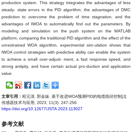
production system. This strategy integrates the advantages of less
steady- state errors in the PID algorithm, the advantages of DMC
prediction to overcome the problem of time stagnation, and the
advantages of IWOA to automatically find out the parameters. By
modeling and simulation on the push system on the MATLAB
platform, comparing the traditional PID algorithm and the effect of the
unrestrained WOA algorithm, experimental sim-ulation shows that
IWOA control strategies with predictive ability can enable the system
to achieve a small over-adjust- ment, a fast response speed, and
strong antipity, and have certain actual pro-duction and application
value.
文章引用：
程元清, 郭金妹. 基于改进WOA预测PID的电缆线径控制[J].
传感器技术与应用, 2023, 11(3): 247-256.
https://doi.org/10.12677/JSTA.2023.113027
参考文献