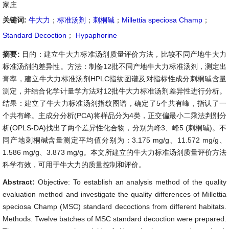
家庄
关键词:
牛大力
；
标准汤剂
；
刺桐碱
；
Millettia speciosa Champ
；
Standard Decoction
；
Hypaphorine
摘要:
目的：建立牛大力标准汤剂质量评价方法，比较不同产地牛大力
标准汤剂的差异性。方法：制备12批不同产地牛大力标准汤剂，测定出
膏率，建立牛大力标准汤剂HPLC指纹图谱及对指标性成分刺桐碱含量
测定，并结合化学计量学方法对12批牛大力标准汤剂差异性进行分析。
结果：建立了牛大力标准汤剂指纹图谱，确定了5个共有峰，指认了一
个共有峰。主成分分析(PCA)将样品分为4类，正交偏最小二乘法判别分
析(OPLS-DA)找出了两个差异性化合物，分别为峰3、峰5 (刺桐碱)。不
同产地刺桐碱含量测定平均值分别为：3.175 mg/g、11.572 mg/g、
1.586 mg/g、3.873 mg/g。本文所建立的牛大力标准汤剂质量评价方法
科学有效，可用于牛大力的质量控制和评价。
Abstract:
Objective: To establish an analysis method of the quality
evaluation method and investigate the quality differences of Millettia
speciosa Champ (MSC) standard decoctions from different habitats.
Methods: Twelve batches of MSC standard decoction were prepared.