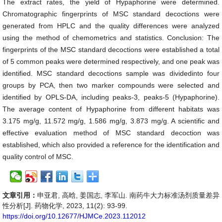
The extract rates, the yield of Hypaphorine were determined.
Chromatographic fingerprints of MSC standard decoctions were
generated from HPLC and the quality differences were analyzed
using the method of chemometrics and statistics. Conclusion: The
fingerprints of the MSC standard decoctions were established a total
of 5 common peaks were determined respectively, and one peak was
identified. MSC standard decoctions sample was dividedinto four
groups by PCA, then two marker compounds were selected and
identified by OPLS-DA, including peaks-3, peaks-5 (Hypaphorine).
The average content of Hypaphorine from different habitats was
3.175 mg/g, 11.572 mg/g, 1.586 mg/g, 3.873 mg/g. A scientific and
effective evaluation method of MSC standard decoction was
established, which also provided a reference for the identification and
quality control of MSC.
文章引用：
申亚君, 高晗, 姜国志, 李军山. 南药牛大力标准汤剂质量差异
性分析[J]. 药物化学, 2023, 11(2): 93-99.
https://doi.org/10.12677/HJMCe.2023.112012