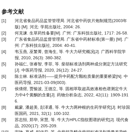
参考文献
[1]
河北省食品药品监管管理局. 河北省中药饮片炮制规范(2003年
版) [M]. 河北: 学苑出版社, 2004: 26.
[2]
何克谏. 生草药性备要[M]. 广州: 广东科技出版社, 1717: 26-58.
[3]
广东省食品药品监督管理局. 广东省中药材标准(第一册) [M]. 广
州: 广东科技出版社, 2004: 40-41.
[4]
韦玉燕, 巫繁菁, 曾海生, 等. 牛大力研究概况[J]. 广西科学院学
报, 2010, 26(3): 380-382.
[5]
孙福仁, 张睿智, 李菲, 等. 柴胡标准汤剂两种成分测定方法研究
[J]. 中医药导报, 2020, 26(12): 24-27.
[6]
陈士林. 标准汤剂——提升中药配方颗粒质量的重要桥梁[N]. 中
医药导报, 2021-03-09(003).
[7]
侯倩煜, 贾愉波, 王德立, 等. 固相萃取超高效液相色谱测定牛大
力中4个黄酮的含量[J]. 药物分析杂志, 2022, 42(11): 1909-191
6.
[8]
戴蒙, 潘超美, 彭泽通, 等. 牛大力两种根的生药学研究[J]. 时珍国
医国药, 2021, 32(1): 100-102.
[9]
苏志恒, 郑华, 宋慧, 等. 牛大力HPLC指纹图谱的研究[J]. 现代食
品, 2020(17): 205-209.