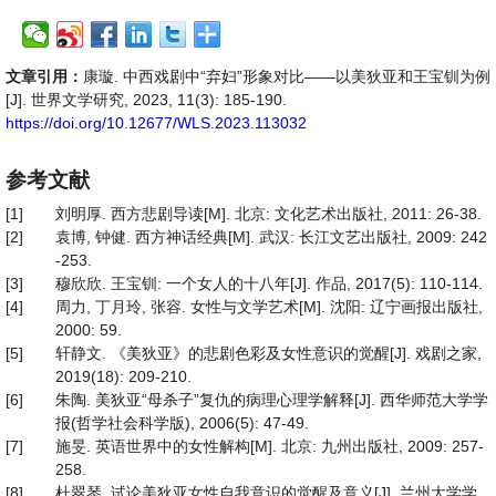
文章引用：
康璇. 中西戏剧中“弃妇”形象对比——以美狄亚和王宝钏为例
[J]. 世界文学研究, 2023, 11(3): 185-190.
https://doi.org/10.12677/WLS.2023.113032
参考文献
[1]
刘明厚. 西方悲剧导读[M]. 北京: 文化艺术出版社, 2011: 26-38.
[2]
袁博, 钟健. 西方神话经典[M]. 武汉: 长江文艺出版社, 2009: 242
-253.
[3]
穆欣欣. 王宝钏: 一个女人的十八年[J]. 作品, 2017(5): 110-114.
[4]
周力, 丁月玲, 张容. 女性与文学艺术[M]. 沈阳: 辽宁画报出版社,
2000: 59.
[5]
轩静文. 《美狄亚》的悲剧色彩及女性意识的觉醒[J]. 戏剧之家,
2019(18): 209-210.
[6]
朱陶. 美狄亚“母杀子”复仇的病理心理学解释[J]. 西华师范大学学
报(哲学社会科学版), 2006(5): 47-49.
[7]
施旻. 英语世界中的女性解构[M]. 北京: 九州出版社, 2009: 257-
258.
[8]
杜翠琴. 试论美狄亚女性自我意识的觉醒及意义[J]. 兰州大学学