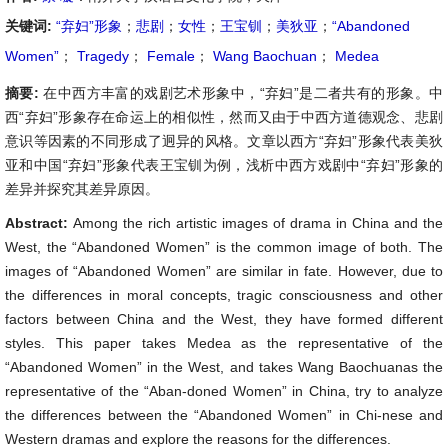
关键词:
“弃妇”形象
；
悲剧
；
女性
；
王宝钏
；
美狄亚
；
“Abandoned
Women”
；
Tragedy
；
Female
；
Wang Baochuan
；
Medea
摘要:
在中西方丰富的戏剧艺术形象中，“弃妇”是二者共有的形象。中
西“弃妇”形象存在命运上的相似性，然而又由于中西方道德观念、悲剧
意识等因素的不同形成了迥异的风格。文章以西方“弃妇”形象代表美狄
亚和中国“弃妇”形象代表王宝钏为例，浅析中西方戏剧中“弃妇”形象的
差异并探究其差异原因。
Abstract:
Among the rich artistic images of drama in China and the
West, the “Abandoned Women” is the common image of both. The
images of “Abandoned Women” are similar in fate. However, due to
the differences in moral concepts, tragic consciousness and other
factors between China and the West, they have formed different
styles. This paper takes Medea as the representative of the
“Abandoned Women” in the West, and takes Wang Baochuanas the
representative of the “Aban-doned Women” in China, try to analyze
the differences between the “Abandoned Women” in Chi-nese and
Western dramas and explore the reasons for the differences.