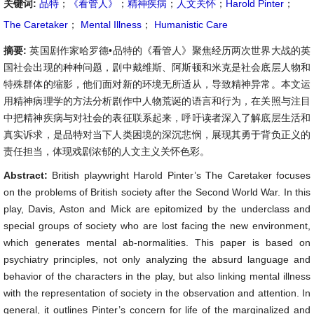
关键词:
品特
；
《看管人》
；
精神疾病
；
人文关怀
；
Harold Pinter
；
The Caretaker
；
Mental Illness
；
Humanistic Care
摘要:
英国剧作家哈罗德•品特的《看管人》聚焦经历两次世界大战的英
国社会出现的种种问题，剧中戴维斯、阿斯顿和米克是社会底层人物和
特殊群体的缩影，他们面对新的环境无所适从，导致精神异常。本文运
用精神病理学的方法分析剧作中人物荒诞的语言和行为，在关照与注目
中把精神疾病与对社会的表征联系起来，呼吁读者深入了解底层生活和
真实诉求，是品特对当下人类困境的深沉悲悯，展现其勇于背负正义的
责任担当，体现戏剧浓郁的人文主义关怀色彩。
Abstract:
British playwright Harold Pinter’s The Caretaker focuses
on the problems of British society after the Second World War. In this
play, Davis, Aston and Mick are epitomized by the underclass and
special groups of society who are lost facing the new environment,
which generates mental ab-normalities. This paper is based on
psychiatry principles, not only analyzing the absurd language and
behavior of the characters in the play, but also linking mental illness
with the representation of society in the observation and attention. In
general, it outlines Pinter’s concern for life of the marginalized and