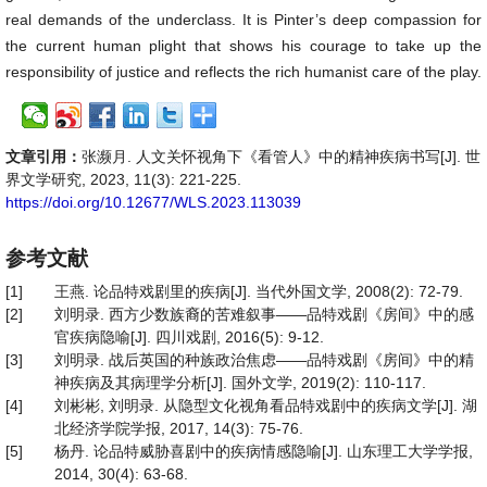
real demands of the underclass. It is Pinter’s deep compassion for
the current human plight that shows his courage to take up the
responsibility of justice and reflects the rich humanist care of the play.
文章引用：
张濒月. 人文关怀视角下《看管人》中的精神疾病书写[J]. 世
界文学研究, 2023, 11(3): 221-225.
https://doi.org/10.12677/WLS.2023.113039
参考文献
[1]
王燕. 论品特戏剧里的疾病[J]. 当代外国文学, 2008(2): 72-79.
[2]
刘明录. 西方少数族裔的苦难叙事——品特戏剧《房间》中的感
官疾病隐喻[J]. 四川戏剧, 2016(5): 9-12.
[3]
刘明录. 战后英国的种族政治焦虑——品特戏剧《房间》中的精
神疾病及其病理学分析[J]. 国外文学, 2019(2): 110-117.
[4]
刘彬彬, 刘明录. 从隐型文化视角看品特戏剧中的疾病文学[J]. 湖
北经济学院学报, 2017, 14(3): 75-76.
[5]
杨丹. 论品特威胁喜剧中的疾病情感隐喻[J]. 山东理工大学学报,
2014, 30(4): 63-68.