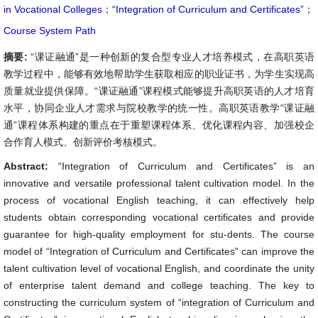
in Vocational Colleges
；
“Integration of Curriculum and Certificates”
；
Course System Path
摘要:
“课证融通”是一种创新的复合型专业人才培养模式，在高职英语
教学过程中，能够有效地帮助学生获取相应的职业证书，为学生实现高
质量就业提供保障。“课证融通”课程模式能够提升高职英语的人才培育
水平，协同企业人才需求与院校教学的统一性。高职英语教学“课证融
通”课程体系构建的重点在于重塑课程体系、优化课程内容、加强校企
合作育人模式、创新评价考核模式。
Abstract:
“Integration of Curriculum and Certificates” is an
innovative and versatile professional talent cultivation model. In the
process of vocational English teaching, it can effectively help
students obtain corresponding vocational certificates and provide
guarantee for high-quality employment for stu-dents. The course
model of “Integration of Curriculum and Certificates” can improve the
talent cultivation level of vocational English, and coordinate the unity
of enterprise talent demand and college teaching. The key to
constructing the curriculum system of “integration of Curriculum and