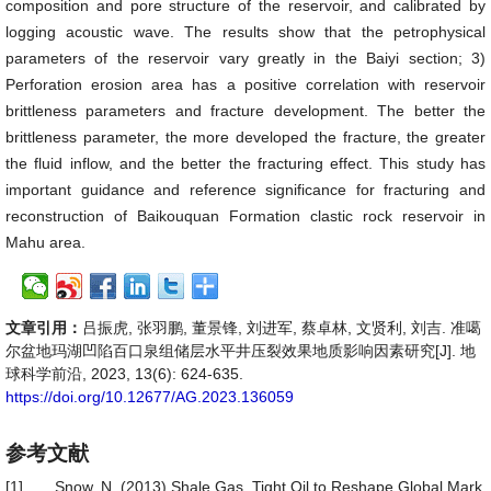
composition and pore structure of the reservoir, and calibrated by
logging acoustic wave. The results show that the petrophysical
parameters of the reservoir vary greatly in the Baiyi section; 3)
Perforation erosion area has a positive correlation with reservoir
brittleness parameters and fracture development. The better the
brittleness parameter, the more developed the fracture, the greater
the fluid inflow, and the better the fracturing effect. This study has
important guidance and reference significance for fracturing and
reconstruction of Baikouquan Formation clastic rock reservoir in
Mahu area.
文章引用：
吕振虎, 张羽鹏, 董景锋, 刘进军, 蔡卓林, 文贤利, 刘吉. 准噶
尔盆地玛湖凹陷百口泉组储层水平井压裂效果地质影响因素研究[J]. 地
球科学前沿, 2023, 13(6): 624-635.
https://doi.org/10.12677/AG.2023.136059
参考文献
[1]
Snow, N. (2013) Shale Gas, Tight Oil to Reshape Global Mark