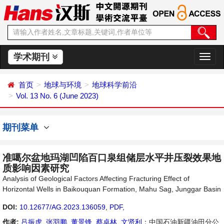
学术期刊
切
换
导
首页
地球与环境
地球科学前沿
航
Vol. 13 No. 6 (June 2023)
期刊菜单
准噶尔盆地玛湖凹陷百口泉组储层水平井压裂效果地
质影响因素研究
Analysis of Geological Factors Affecting Fracturing Effect of
Horizontal Wells in Baikouquan Formation, Mahu Sag, Junggar Basin
DOI:
10.12677/AG.2023.136059
,
PDF
,
作者:
吕振虎
,
张羽鹏
,
董景锋
,
蔡卓林
,
文贤利
：中国石油新疆油田分公