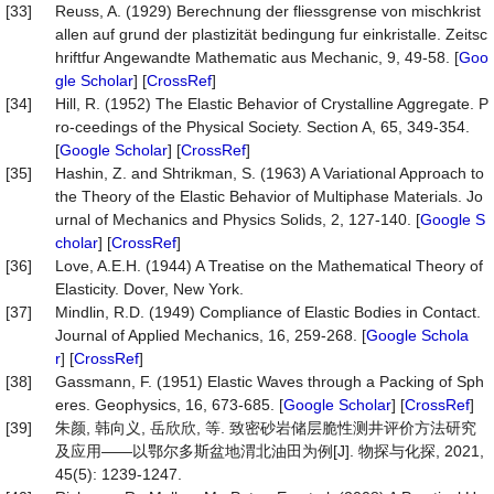
[33]
Reuss, A. (1929) Berechnung der fliessgrense von mischkrist
allen auf grund der plastizität bedingung fur einkristalle. Zeitsc
hriftfur Angewandte Mathematic aus Mechanic, 9, 49-58. [
Goo
gle Scholar
] [
CrossRef
]
[34]
Hill, R. (1952) The Elastic Behavior of Crystalline Aggregate. P
ro-ceedings of the Physical Society. Section A, 65, 349-354.
[
Google Scholar
] [
CrossRef
]
[35]
Hashin, Z. and Shtrikman, S. (1963) A Variational Approach to
the Theory of the Elastic Behavior of Multiphase Materials. Jo
urnal of Mechanics and Physics Solids, 2, 127-140. [
Google S
cholar
] [
CrossRef
]
[36]
Love, A.E.H. (1944) A Treatise on the Mathematical Theory of
Elasticity. Dover, New York.
[37]
Mindlin, R.D. (1949) Compliance of Elastic Bodies in Contact.
Journal of Applied Mechanics, 16, 259-268. [
Google Schola
r
] [
CrossRef
]
[38]
Gassmann, F. (1951) Elastic Waves through a Packing of Sph
eres. Geophysics, 16, 673-685. [
Google Scholar
] [
CrossRef
]
[39]
朱颜, 韩向义, 岳欣欣, 等. 致密砂岩储层脆性测井评价方法研究
及应用——以鄂尔多斯盆地渭北油田为例[J]. 物探与化探, 2021,
45(5): 1239-1247.