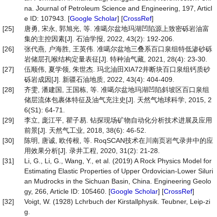
na. Journal of Petroleum Science and Engineering, 197, Articl
e ID: 107943. [
Google Scholar
] [
CrossRef
]
[25]
唐勇, 宋永, 郭旭光, 等. 准噶尔盆地玛湖凹陷源上致密砾岩油富
集的主控因素[J]. 石油学报, 2022, 43(2): 192-206.
[26]
张代燕, 户海胜, 王英伟. 准噶尔盆地三叠系百口泉组特低渗砂砾
岩储层孔喉结构定量表征[J]. 特种油气藏, 2021, 28(4): 23-30.
[27]
伍顺伟, 夏学领, 朱世杰. 玛北油田XIA72井断块百口泉组钙质砂
砾岩成因[J]. 新疆石油地质, 2022, 43(4): 404-409.
[28]
齐雯, 潘建国, 王国栋, 等. 准噶尔盆地玛湖凹陷斜坡区百口泉组
储层流体包裹体特征及油气充注史[J]. 天然气地球科学, 2015, 2
6(S1): 64-71.
[29]
李立, 庞江平, 瞿子易. 钻探现场矿物自动化分析技术进展及应用
前景[J]. 天然气工业, 2018, 38(6): 46-52.
[30]
陈明, 唐诚, 欧传根, 等. RoqSCAN技术在川南页岩气录井中的应
用效果分析[J]. 录井工程, 2020, 31(2): 21-28.
[31]
Li, G., Li, G., Wang, Y., et al. (2019) A Rock Physics Model for
Estimating Elastic Properties of Upper Ordovician-Lower Siluri
an Mudrocks in the Sichuan Basin, China. Engineering Geolo
gy, 266, Article ID: 105460. [
Google Scholar
] [
CrossRef
]
[32]
Voigt, W. (1928) Lchrbuch der Kirstallphysik. Teubner, Leip-zi
g.