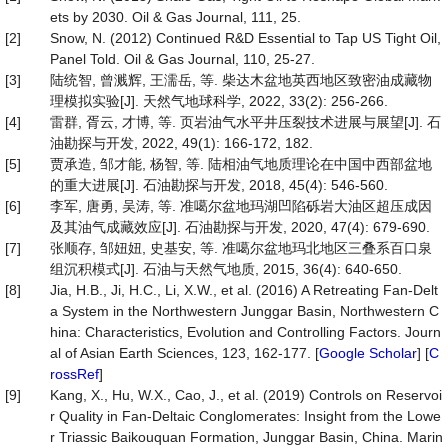
ets by 2030. Oil & Gas Journal, 111, 25.
[2]
Snow, N. (2012) Continued R&D Essential to Tap US Tight Oil,
Panel Told. Oil & Gas Journal, 110, 25-27.
[3]
陆统智, 曾溅辉, 王濡岳, 等. 柴达木盆地英西地区致密油成藏物
理模拟实验[J]. 天然气地球科学, 2022, 33(2): 256-266.
[4]
雷群, 胥云, 才博, 等. 页岩油气水平井压裂技术进展与展望[J]. 石
油勘探与开发, 2022, 49(1): 166-172, 182.
[5]
贾承造, 邹才能, 杨智, 等. 陆相油气地质理论在中国中西部盆地
的重大进展[J]. 石油勘探与开发, 2018, 45(4): 546-560.
[6]
李军, 唐勇, 吴涛, 等. 准噶尔盆地玛湖凹陷砾岩大油区超压成因
及其油气成藏效应[J]. 石油勘探与开发, 2020, 47(4): 679-690.
[7]
张顺存, 邹妞妞, 史基安, 等. 准噶尔盆地玛北地区三叠系百口泉
组沉积模式[J]. 石油与天然气地质, 2015, 36(4): 640-650.
[8]
Jia, H.B., Ji, H.C., Li, X.W., et al. (2016) A Retreating Fan-Delt
a System in the Northwestern Junggar Basin, Northwestern C
hina: Characteristics, Evolution and Controlling Factors. Journ
al of Asian Earth Sciences, 123, 162-177. [
Google Scholar
] [
C
rossRef
]
[9]
Kang, X., Hu, W.X., Cao, J., et al. (2019) Controls on Reservoi
r Quality in Fan-Deltaic Conglomerates: Insight from the Lowe
r Triassic Baikouquan Formation, Junggar Basin, China. Marin