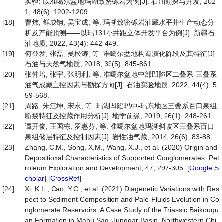
实验: 以准噶尔盆地玛湖致密砾岩为例[J]. 石油勘探与开发, 202
1, 48(6): 1202-1209.
[18]
曹炜, 鲜成钢, 吴宝成, 等. 玛湖致密砾岩油藏水平井生产动态分
析及产能预测——以玛131小井距立体开发平台为例[J]. 新疆石
油地质, 2022, 43(4): 442-449.
[19]
何登发, 张磊, 吴松涛, 等. 准噶尔盆地构造演化阶段及其特征[J].
石油与天然气地质, 2018, 39(5): 845-861.
[20]
张仲培, 张宇, 张明利, 等. 准噶尔盆地中部凹陷区二叠系-三叠系
油气成藏主控因素与勘探方向[J]. 石油实验地质, 2022, 44(4): 5
59-568.
[21]
周路, 朱江坤, 宋永, 等. 玛湖凹陷玛中-玛东地区三叠系百口泉组
断裂特征及控藏作用分析[J]. 地学前缘, 2019, 26(1): 248-261.
[22]
谭开俊, 王国栋, 罗惠芬, 等. 准噶尔盆地玛湖斜坡区三叠系百口
泉组储层特征及控制因素[J]. 岩性油气藏, 2014, 26(6): 83-88.
[23]
Zhang, C.M., Song, X.M., Wang, X.J., et al. (2020) Origin and
Depositional Characteristics of Supported Conglomerates. Pet
roleum Exploration and Development, 47, 292-305. [
Google S
cholar
] [
CrossRef
]
[24]
Xi, K.L., Cao, Y.C., et al. (2021) Diagenetic Variations with Res
pect to Sediment Composition and Pale-Fluids Evolution in Co
nglomerate Reservoirs: A Case Study of the Triassic Baikouqu
an Formation in Mahu Sag, Junggar Basin, Northwestern Chi