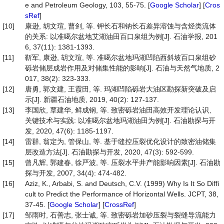
e and Petroleum Geology, 103, 55-75. [
Google Scholar
] [
Cros
sRef
]
[10]
康逊, 胡文瑄, 曹剑, 等. 钾长石和钠长石差异溶蚀与含烃类流体
的关系: 以准噶尔盆地艾湖油田百口泉组为例[J]. 石油学报, 201
6, 37(11): 1381-1393.
[11]
靳军, 康逊, 胡文瑄, 等. 准噶尔盆地玛湖凹陷西斜坡百口泉组砂
砾岩储层成岩作用及对储集性能的影响[J]. 石油与天然气地质, 2
017, 38(2): 323-333.
[12]
唐勇, 郭文建, 王霞田, 等. 玛湖凹陷砾岩大油区勘探新突破及启
示[J]. 新疆石油地质, 2019, 40(2): 127-137.
[13]
李国欣, 覃建华, 鲜成钢, 等. 致密砾岩油田高效开发理论认识、
关键技术与实践: 以准噶尔盆地玛湖油田为例[J]. 石油勘探与开
发, 2020, 47(6): 1185-1197.
[14]
雷群, 翁定为, 管保山, 等. 基于缝控压裂优化设计的致密油储集
层改造方法[J]. 石油勘探与开发, 2020, 47(3): 592-599.
[15]
曾凡辉, 郭建春, 徐严波, 等. 压裂水平井产能影响因素[J]. 石油勘
探与开发, 2007, 34(4): 474-482.
[16]
Aziz, K., Arbabi, S. and Deutsch, C.V. (1999) Why Is It So Diffi
cult to Predict the Performance of Horizontal Wells. JCPT, 38,
37-45. [
Google Scholar
] [
CrossRef
]
[17]
邹雨时, 石善志, 张士诚, 等. 致密砾岩加砂压裂与裂缝导流能力