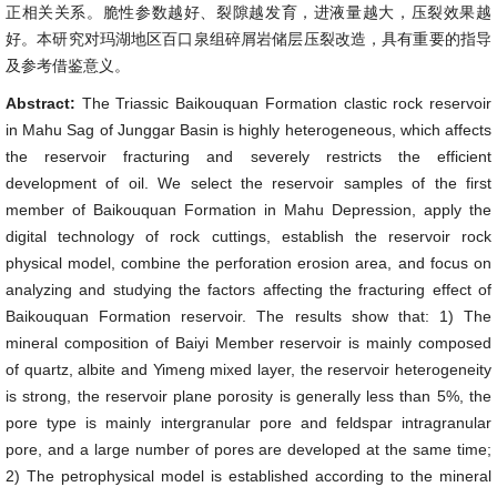
正相关关系。脆性参数越好、裂隙越发育，进液量越大，压裂效果越
好。本研究对玛湖地区百口泉组碎屑岩储层压裂改造，具有重要的指导
及参考借鉴意义。
Abstract:
The Triassic Baikouquan Formation clastic rock reservoir
in Mahu Sag of Junggar Basin is highly heterogeneous, which affects
the reservoir fracturing and severely restricts the efficient
development of oil. We select the reservoir samples of the first
member of Baikouquan Formation in Mahu Depression, apply the
digital technology of rock cuttings, establish the reservoir rock
physical model, combine the perforation erosion area, and focus on
analyzing and studying the factors affecting the fracturing effect of
Baikouquan Formation reservoir. The results show that: 1) The
mineral composition of Baiyi Member reservoir is mainly composed
of quartz, albite and Yimeng mixed layer, the reservoir heterogeneity
is strong, the reservoir plane porosity is generally less than 5%, the
pore type is mainly intergranular pore and feldspar intragranular
pore, and a large number of pores are developed at the same time;
2) The petrophysical model is established according to the mineral