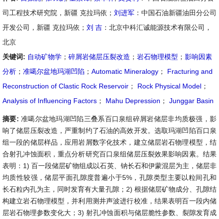
司工程技术研究院，新疆 克拉玛依；
刘进军
：中国石油新疆油田分公司
开发公司，新疆 克拉玛依；
刘 吉
：北京中科汇诚能源技术有限公司，
北京
关键词:
自动矿物学
；
碎屑岩储层压裂改造
；
岩石物理模型
；
影响因素
分析
；
准噶尔盆地玛湖凹陷
；
Automatic Mineralogy
；
Fracturing and
Reconstruction of Clastic Rock Reservoir
；
Rock Physical Model
；
Analysis of Influencing Factors
；
Mahu Depression
；
Junggar Basin
摘要:
准噶尔盆地玛湖凹陷三叠系百口泉组碎屑岩储层非均质极强，影
响了储层压裂改造，严重制约了石油的高效开发。选取玛湖凹陷百口泉
组一段的储层样品，应用岩屑数字化技术，建立储层岩石物理模型，结
合射孔冲蚀面积，重点分析研究百口泉组储层压裂效果影响因素。结果
表明：1) 百一段储层矿物组成以石英、钠长石和伊蒙混层为主，储层非
均质性较强，储层平面孔隙度普遍小于5%，孔隙类型主要以粒间孔和
长石粒内孔为主，同时发育有大量孔隙；2) 根据储层矿物成分、孔隙结
构建立岩石物理模型，并利用测井声波进行校准，结果表明百一段内储
层岩石物理参数变化大；3) 射孔冲蚀面积与储层脆性参数、裂隙发育成