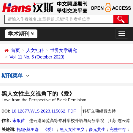
学术期刊
切
换
导
首页
人文社科
世界文学研究
航
Vol. 11 No. 5 (October 2023)
期刊菜单
黑人女性主义视角下的《爱》
Love from the Perspective of Black Feminism
DOI:
10.12677/WLS.2023.115062
,
PDF
,
科研立项经费支持
作者:
宋银苗
：连云港师范高等专科学校外语与商务学院，江苏 连云港
关键词:
托妮•莫里森
；
《爱》
；
黑人女性主义
；
多元共生
；
完整生存
；