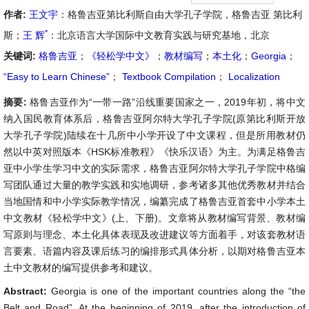
作者:
王文宇
：格鲁吉亚第比利斯自由大学孔子学院，格鲁吉亚 第比利
*
斯；
王 辉
：北京语言大学国际中文教育实践与研究基地，北京
关键词:
格鲁吉亚
；
《轻松学中文》
；
教材编写
；
本土化
；
Georgia
；
“Easy to Learn Chinese”
；
Textbook Compilation
；
Localization
摘要:
格鲁吉亚作为“一带一路”沿线重要国家之一，2019年初，将中文
纳入国民教育体系后，格鲁吉亚阿尔特大学孔子学院(原第比利斯开放
大学孔子学院)陆续在十几所中小学开设了中文课程，但是所用教材仍
然以中英对照版本《HSK标准教程》《快乐汉语》为主。为满足格鲁吉
亚中小学生学习中文的实际需求，格鲁吉亚阿尔特大学孔子学院中格编
写团队通过大量的教学实践和实地调研，参考诸多其他优秀教材并结合
当地国情和中小学实际教学情况，编纂完成了格鲁吉亚首套中小学本土
中文教材《轻松学中文》(上、下册)。文章将从教材编写背景、教材编
写原则与理念、本土化具体表现及改进建议等方面着手，对该套教材语
言要素、语篇内容及课后练习的编排形式具体分析，以期对格鲁吉亚本
土中文教材的编写提供参考和建议。
Abstract:
Georgia is one of the important countries along the “the
Belt and Road”. At the beginning of 2019, after the introduction of