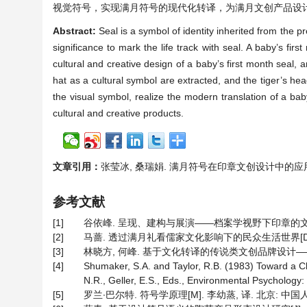
视觉符号，实现满月符号的现代化转译，为满月文创产品设
Abstract:
Seal is a symbol of identity inherited from the 
significance to mark the life track with seal. A baby’s firs
cultural and creative design of a baby’s first month seal,
hat as a cultural symbol are extracted, and the tiger’s hea
the visual symbol, realize the modern translation of a bab
cultural and creative products.
文章引用：
张莹冰, 桑瑞娟. 满月符号在印章文创设计中的应用[J]. 设
参考文献
[1]
谷依峰. 呈现、建构与展演——档案学视野下印章的文化研究[J].
[2]
马蔷. 透过满月礼看儒家文化影响下的民众生活世界[D]: [
[3]
林晓方, 何峰. 基于文化转译的传说类文创品牌设计——以百鸟衣传
[4]
Shumaker, S.A. and Taylor, R.B. (1983) Toward a Cla
N.R., Geller, E.S., Eds., Environmental Psychology
[5]
罗兰∙巴尔特. 符号学原理[M]. 李幼蒸, 译. 北京: 中国