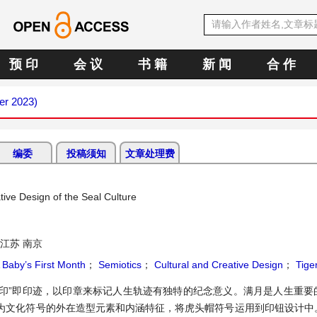
预 印
会 议
书 籍
新 闻
合 作
er 2023)
编委
投稿须知
文章处理费
tive Design of the Seal Culture
江苏 南京
 Baby’s First Month
；
Semiotics
；
Cultural and Creative Design
；
Tige
“印”即印迹，以印章来标记人生轨迹有独特的纪念意义。满月是人生重要
为文化符号的外在造型元素和内涵特征，将虎头帽符号运用到印钮设计中