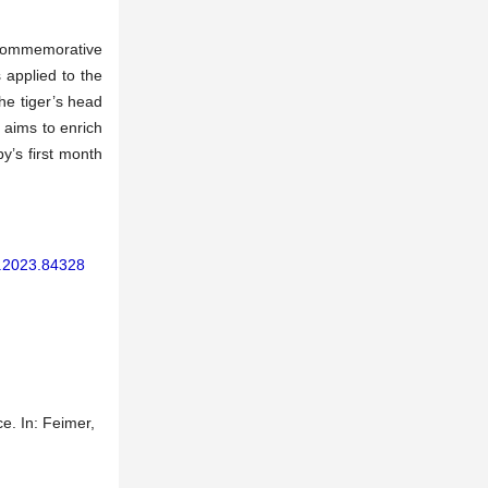
ue commemorative
s applied to the
he tiger’s head
r aims to enrich
y’s first month
n.2023.84328
e. In: Feimer,