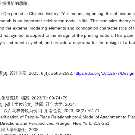
计提供新的思路。
pre-Qin period in Chinese history. “Yin” means imprinting. It is of uniq
t month is an important celebration node in life. The semiotics theory i
 and the external modeling elements and connotation characteristics of t
d hat symbol is applied to the design of the printing button. This pape
y’s first month symbol, and provide a new idea for the design of a bab
计进展, 2023, 8(4): 2685-2692.
https://doi.org/10.12677/Desig
 档案, 2023(3): 69-74+79.
硕士学位论文]. 沈阳: 辽宁大学, 2014.
说为例[J]. 湖南包装, 2023, 38(2): 67-71.
rification of People-Place Relationships: A Model of Attachment to Plac
: Directions and Perspectives. Praeger, New York, 219-251.
人民大学出版社, 2008.