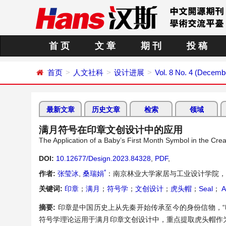
首 页
文 章
期 刊
投 稿
首页
人文社科
设计进展
Vol. 8 No. 4 (Decemb
最新文章
历史文章
检索
领域
满月符号在印章文创设计中的应用
The Application of a Baby’s First Month Symbol in the Crea
DOI:
10.12677/Design.2023.84328
,
PDF
,
*
作者:
张莹冰
,
桑瑞娟
：南京林业大学家居与工业设计学院，
关键词:
印章
；
满月
；
符号学
；
文创设计
；
虎头帽
；
Seal
；
A
摘要:
印章是中国历史上从先秦开始传承至今的身份信物，
符号学理论运用于满月印章文创设计中，重点提取虎头帽作