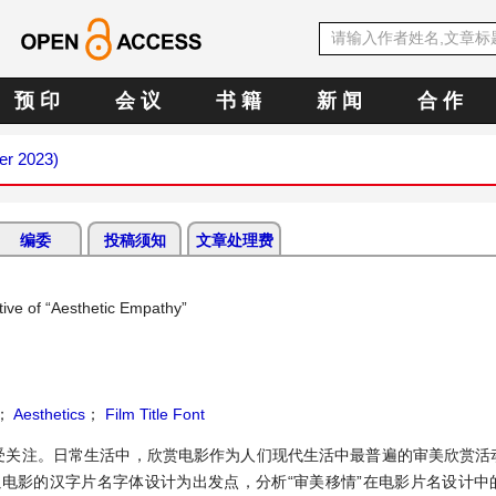
预 印
会 议
书 籍
新 闻
合 作
er 2023)
编委
投稿须知
文章处理费
tive of “Aesthetic Empathy”
；
Aesthetics
；
Film Title Font
受关注。日常生活中，欣赏电影作为人们现代生活中最普遍的审美欣赏活
电影的汉字片名字体设计为出发点，分析“审美移情”在电影片名设计中