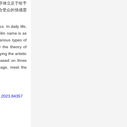
字体立足于给予
合受众的情感需
 In daily life,
film name is as
arious types of
w the theory of
ng the artistic
 based on three
n age, meet the
gn.2023.84357