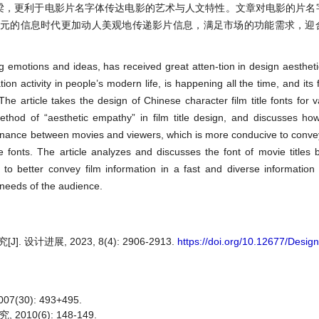
桥梁，更利于电影片名字体传达电影的艺术与人文特性。文章对电影的片名
多元的信息时代更加动人美观地传递影片信息，满足市场的功能需求，迎
motions and ideas, has received great atten-tion in design aesthetics.
 activity in people’s modern life, is happening all the time, and its 
 article takes the design of Chinese character film title fonts for v
ethod of “aesthetic empathy” in film title design, and discusses ho
onance between movies and viewers, which is more conducive to conveyi
le fonts. The article analyzes and discusses the font of movie titles
r to better convey film information in a fast and diverse informatio
 needs of the audience.
计进展, 2023, 8(4): 2906-2913.
https://doi.org/10.12677/Desi
30): 493+495.
10(6): 148-149.