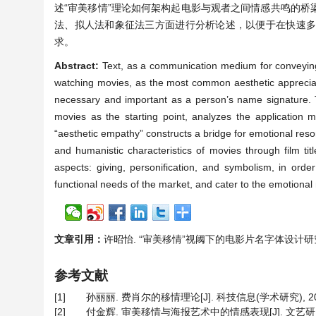
述“审美移情”理论如何架构起电影与观者之间情感共鸣的
法、拟人法和象征法三方面进行分析论述，以便于在快速
求。
Abstract:
Text, as a communication medium for conveying e
watching movies, as the most common aesthetic appreciation
necessary and important as a person’s name signature. The
movies as the starting point, analyzes the application m
“aesthetic empathy” constructs a bridge for emotional res
and humanistic characteristics of movies through film tit
aspects: giving, personification, and symbolism, in orde
functional needs of the market, and cater to the emotional
文章引用：
许昭怡. “审美移情”视阈下的电影片名字体设计研究[J]. 设
参考文献
[1]
孙丽丽. 费肖尔的移情理论[J]. 科技信息(学术研究), 2007(
[2]
付金辉. 审美移情与海报艺术中的情感表现[J]. 文艺研究, 20