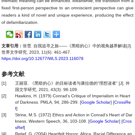
thematic meaning can be enhanced. Meanwhile, the transition from a
fixed first-person perspective to an omniscient perspective can give
readers a kind of novel and unique experience, producing the effect
of defamiliarization.
文章引用：
张雪. 自我追寻之旅——《黑暗的心》中的视角越界解读[J].
世界文学研究, 2023, 11(6): 461-467.
https://doi.org/10.12677/WLS.2023.116078
参考文献
[1]
王丽亚. 《黑暗的心》的目标读者与康拉德的“理想读者” [J]. 外
国文学研究, 2021, 43(3): 98-109.
[2]
Hawkins, H. (1979) Conrad’s Critique of Imperialism in Heart
of Darkness. PMLA, 94, 286-299. [
Google Scholar
] [
CrossRe
f
]
[3]
Strine, M.S. (1972) Ethics and Action in Conrad’s Heart of Dar
kness. Western Speech, 36, 103-108. [
Google Scholar
] [
Cros
sRef
]
[4]
Retief, G. (2004) Heartfelt Horror: Africa, Racial Difference an