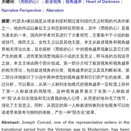
关键词:
《黑暗的心》
；
叙述视角
；
视角越界
；
Heart of Darkness
；
Narrative Perspective
；
Alteration
摘要:
约瑟夫•康拉德是从维多利亚时期过渡到现代主义时期的代表作家
之一。他的作品以象征主义和悲剧特征而闻名，其中《黑暗的心》是最
为著名的一本。国内外学者对其进行了大量研究，主要集中于小说的叙
述技巧、殖民主义、女性主义以及其他主题。本文从叙述视角和视角越
界相关理论出发，旨在探析《黑暗的心》中的视角越界现象以及它们所
产生的效果，进而更加清楚地揭示小说的主旨意义，即马洛的自我追寻
之旅。本文主体由两个部分组成。第一部分介绍了叙述视角和视角越界
的相关理论，包括叙述视角的分类、视角越界的定义及其判断标准。第
二部分详细探讨了小说中两种类型的视角越界和它们所产生的效果。通
过分析，可以看出，从第一人称到全知模式的视角越界一定程度上弥补
了第一人称叙述的局限性。这种视角越界展示了在第一人称叙述
中“我”从未目击现场和无法透视的他人心理，从而更好地补充了情节，
强化了主旨意义。同时，从固定的第一人称叙述转换到全知视角可以给
读者带来新奇与独特的体验，产生一种“陌生化”效果。
Abstract:
Joseph Conrad, one of the representative writers in the
transitional period from the Victorian age to Modernism, has been