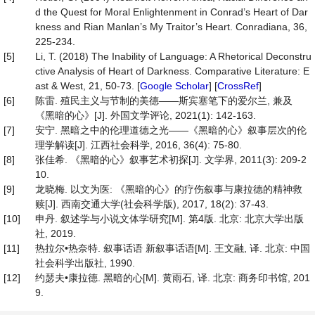
d the Quest for Moral Enlightenment in Conrad’s Heart of Dar
kness and Rian Manlan’s My Traitor’s Heart. Conradiana, 36,
225-234.
[5]
Li, T. (2018) The Inability of Language: A Rhetorical Deconstru
ctive Analysis of Heart of Darkness. Comparative Literature: E
ast & West, 21, 50-73. [
Google Scholar
] [
CrossRef
]
[6]
陈雷. 殖民主义与节制的美德——斯宾塞笔下的爱尔兰, 兼及
《黑暗的心》[J]. 外国文学评论, 2021(1): 142-163.
[7]
安宁. 黑暗之中的伦理道德之光——《黑暗的心》叙事层次的伦
理学解读[J]. 江西社会科学, 2016, 36(4): 75-80.
[8]
张佳希. 《黑暗的心》叙事艺术初探[J]. 文学界, 2011(3): 209-2
10.
[9]
龙晓梅. 以文为医: 《黑暗的心》的疗伤叙事与康拉德的精神救
赎[J]. 西南交通大学(社会科学版), 2017, 18(2): 37-43.
[10]
申丹. 叙述学与小说文体学研究[M]. 第4版. 北京: 北京大学出版
社, 2019.
[11]
热拉尔•热奈特. 叙事话语 新叙事话语[M]. 王文融, 译. 北京: 中国
社会科学出版社, 1990.
[12]
约瑟夫•康拉德. 黑暗的心[M]. 黄雨石, 译. 北京: 商务印书馆, 201
9.