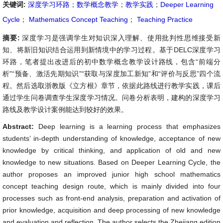
关键词:
深度学习环路
；
数学概念教学
；
教学实践
；
Deeper Learning
Cycle
；
Mathematics Concept Teaching
；
Teaching Practice
摘要:
深度学习是强调学生对知识深入理解、使用批判性思维接受新
知、将新旧知识结合运用到新情境中的学习过程。基于DELC深度学习
环路，笔者提出改进后的初中数学概念教学设计路线，包含“前端分
析”“预备、激活先期知识”“获取与深度加工新知”和“评价与反思”四个流
程。然后选取浙教版《立方根》章节，依据此路线进行教学实践，课后
通过学生问卷调查学生深度学习情况。问卷分析表明，建构的深度学习
路线及教学设计案例能达到较好的效果。
Abstract:
Deep learning is a learning process that emphasizes
students’ in-depth understanding of knowledge, acceptance of new
knowledge by critical thinking, and application of old and new
knowledge to new situations. Based on Deeper Learning Cycle, the
author proposes an improved junior high school mathematics
concept teaching design route, which is mainly divided into four
processes such as front-end analysis, preparation and activation of
prior knowledge, acquisition and deep processing of new knowledge
and evaluation and reflection. The author selects the Zhejiang edition