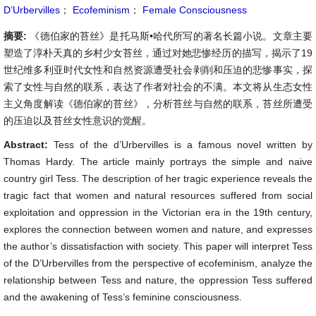
D’Urbervilles
；
Ecofeminism
；
Female Consciousness
摘要:
《德伯家的苔丝》是托马斯•哈代所写的著名长篇小说。文章主要
塑造了淳朴天真的乡村少女苔丝，通过对她悲惨经历的描写，揭示了19
世纪维多利亚时代女性和自然资源遭受社会剥削和压迫的悲惨事实，探
索了女性与自然的联系，表达了作者对社会的不满。本文将从生态女性
主义角度解读《德伯家的苔丝》，分析苔丝与自然的联系，苔丝所遭受
的压迫以及苔丝女性意识的觉醒。
Abstract:
Tess of the d’Urbervilles is a famous novel written by
Thomas Hardy. The article mainly portrays the simple and naive
country girl Tess. The description of her tragic experience reveals the
tragic fact that women and natural resources suffered from social
exploitation and oppression in the Victorian era in the 19th century,
explores the connection between women and nature, and expresses
the author’s dissatisfaction with society. This paper will interpret Tess
of the D’Urbervilles from the perspective of ecofeminism, analyze the
relationship between Tess and nature, the oppression Tess suffered
and the awakening of Tess’s feminine consciousness.