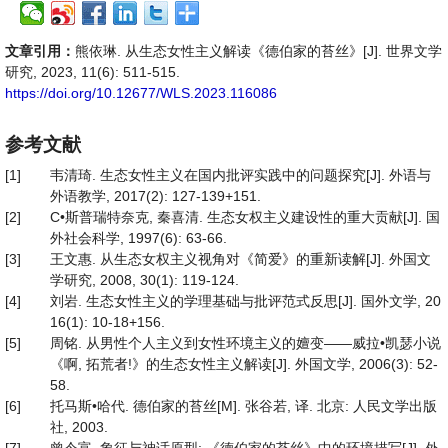
文章引用：
熊依琳. 从生态女性主义解读《德伯家的苔丝》[J]. 世界文学
研究, 2023, 11(6): 511-515.
https://doi.org/10.12677/WLS.2023.116086
参考文献
[1]
韦清琦. 生态女性主义在国内批评实践中的问题探究[J]. 外语与
外语教学, 2017(2): 127-139+151.
[2]
C•斯普瑞特奈克, 秦喜清. 生态女权主义建设性的重大贡献[J]. 国
外社会科学, 1997(6): 63-66.
[3]
王文惠. 从生态女权主义视角对《简爱》的重新读解[J]. 外国文
学研究, 2008, 30(1): 119-124.
[4]
刘岩. 生态女性主义的学理基础与批评范式反思[J]. 国外文学, 20
16(1): 10-18+156.
[5]
周铭. 从男性个人主义到女性环境主义的嬗变——威拉•凯瑟小说
《啊, 拓荒者!》的生态女性主义解读[J]. 外国文学, 2006(3): 52-
58.
[6]
托马斯•哈代. 德伯家的苔丝[M]. 张谷若, 译. 北京: 人民文学出版
社, 2003.