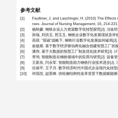
参考文献
[1]
Faulkner, J. and Laschinger, H. (2010) The Effect
rses. Journal of Nursing Management, 16, 214-221.
[2]
杨秋媛. 钢铁企业人力资源数字化转型探究[J]. 冶金经济与管理
[3]
孙瑞, 刘洪玉, 邢玉玉. 钢铁企业数字化发展现状及评价研究[J
[4]
高琪. “双碳”战略下, 钢铁行业数字化发展如何破局[J]. 大数据
[5]
俞懿展. 基于数字经济驱动两化融合创建智慧工厂的探索与研究
[6]
潘伟. 基于大数据的智慧工厂制造优化技术研究[J]. 计算机技术与
[7]
李鸿. 智能制造在钢铁领域中的应用与研究[J]. 设备管理与维修
[8]
王新东, 闫永军. 智能制造助力钢铁行业技术进步[J]. 冶金自动化
[9]
任保平, 王子月. 数字经济时代中国式企业现代化转型的要求与
[10]
何琨玟, 赵景峰. 供给侧结构性改革背景下数据赋能驱动产业结