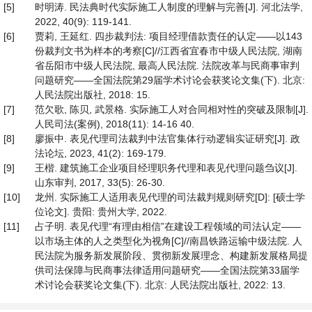
[5]
时明涛. 民法典时代实际施工人制度的理解与完善[J]. 河北法学,
2022, 40(9): 119-141.
[6]
贾莉, 王延红. 四步裁判法: 项目经理借款责任的认定——以143
份裁判文书为样本的考察[C]//江西省宜春市中级人民法院, 湖南
省岳阳市中级人民法院, 最高人民法院. 法院改革与民商事审判
问题研究——全国法院第29届学术讨论会获奖论文集(下). 北京:
人民法院出版社, 2018: 15.
[7]
范欠歌, 陈贝, 武景格. 实际施工人对合同相对性的突破及限制[J].
人民司法(案例), 2018(11): 14-16 40.
[8]
廖振中. 表见代理司法裁判中法官集体行动逻辑实证研究[J]. 政
法论坛, 2023, 41(2): 169-179.
[9]
王楷. 建筑施工企业项目经理职务代理和表见代理问题刍议[J].
山东审判, 2017, 33(5): 26-30.
[10]
龙州. 实际施工人适用表见代理的司法裁判规则研究[D]: [硕士学
位论文]. 贵阳: 贵州大学, 2022.
[11]
占子明. 表见代理“有理由相信”在建设工程领域的司法认定——
以市场主体的人之类型化为视角[C]//南昌铁路运输中级法院. 人
民法院为服务新发展阶段、贯彻新发展理念、构建新发展格局提
供司法保障与民商事法律适用问题研究——全国法院第33届学
术讨论会获奖论文集(下). 北京: 人民法院出版社, 2022: 13.