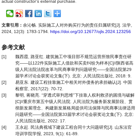
actual constructor's external purchase.
文章引用：
余沁畅. 实际施工人对外购买行为的责任归属研究[J]. 法学,
2024, 12(3): 1783-1794.
https://doi.org/10.12677/ojls.2024.123256
参考文献
[1]
魏西霞, 路亚红. 建筑施工中项目部不规范运营所致民事责任研
究——以122件实际施工人借款和买卖纠纷为样本[C]//陕西省高
级人民法院法院改革与民商事审判问题研究——全国法院第29
届学术讨论会获奖论文集(下). 北京: 人民法院出版社, 2018: 9.
[2]
易亚东. 建设工程挂靠施工中相关对外债务的承担确认[J]. 中国
检察官, 2017(22): 70-72.
[3]
黎明, 蒋晓亮. “穿透式审判思维”下挂靠人权利救济的困境与破解
[C]//重庆市第五中级人民法院. 人民法院为服务新发展阶段、贯
彻新发展理念、构建新发展格局提供司法保障与民商事法律适用
问题研究——全国法院第33届学术讨论会获奖论文集(下). 北京:
人民法院出版社, 2022: 17.
[4]
王永起. 民法典视域下建设工程合同十大问题研究[J]. 山东法官
培训学院学报, 2023, 9(1): 61-89.