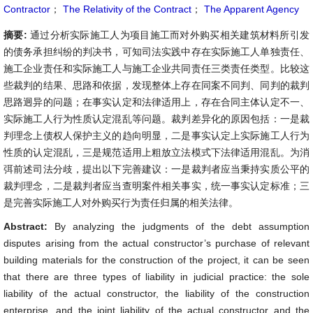
Contractor
；
The Relativity of the Contract
；
The Apparent Agency
摘要:
通过分析实际施工人为项目施工而对外购买相关建筑材料所引发
的债务承担纠纷的判决书，可知司法实践中存在实际施工人单独责任、
施工企业责任和实际施工人与施工企业共同责任三类责任类型。比较这
些裁判的结果、思路和依据，发现整体上存在同案不同判、同判的裁判
思路迥异的问题；在事实认定和法律适用上，存在合同主体认定不一、
实际施工人行为性质认定混乱等问题。裁判差异化的原因包括：一是裁
判理念上债权人保护主义的趋向明显，二是事实认定上实际施工人行为
性质的认定混乱，三是规范适用上粗放立法模式下法律适用混乱。为消
弭前述司法分歧，提出以下完善建议：一是裁判者应当秉持实质公平的
裁判理念，二是裁判者应当查明案件相关事实，统一事实认定标准；三
是完善实际施工人对外购买行为责任归属的相关法律。
Abstract:
By analyzing the judgments of the debt assumption
disputes arising from the actual constructor’s purchase of relevant
building materials for the construction of the project, it can be seen
that there are three types of liability in judicial practice: the sole
liability of the actual constructor, the liability of the construction
enterprise, and the joint liability of the actual constructor and the