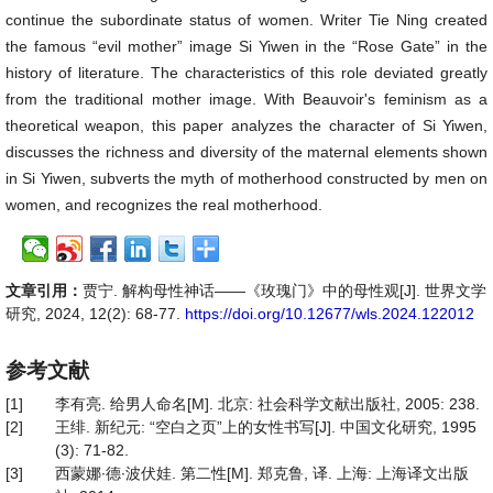
continue the subordinate status of women. Writer Tie Ning created
the famous “evil mother” image Si Yiwen in the “Rose Gate” in the
history of literature. The characteristics of this role deviated greatly
from the traditional mother image. With Beauvoir's feminism as a
theoretical weapon, this paper analyzes the character of Si Yiwen,
discusses the richness and diversity of the maternal elements shown
in Si Yiwen, subverts the myth of motherhood constructed by men on
women, and recognizes the real motherhood.
文章引用：
贾宁. 解构母性神话——《玫瑰门》中的母性观[J]. 世界文学
研究, 2024, 12(2): 68-77.
https://doi.org/10.12677/wls.2024.122012
参考文献
[1]
李有亮. 给男人命名[M]. 北京: 社会科学文献出版社, 2005: 238.
[2]
王绯. 新纪元: “空白之页”上的女性书写[J]. 中国文化研究, 1995
(3): 71-82.
[3]
西蒙娜∙德∙波伏娃. 第二性[M]. 郑克鲁, 译. 上海: 上海译文出版