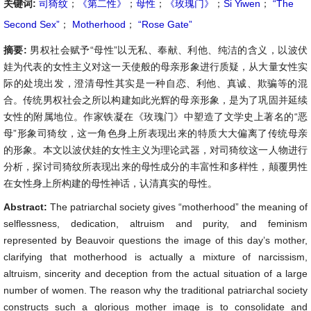
关键词:
司猗纹
；
《第二性》
；
母性
；
《玫瑰门》
；
Si Yiwen
；
“The
Second Sex”
；
Motherhood
；
“Rose Gate”
摘要:
男权社会赋予“母性”以无私、奉献、利他、纯洁的含义，以波伏
娃为代表的女性主义对这一天使般的母亲形象进行质疑，从大量女性实
际的处境出发，澄清母性其实是一种自恋、利他、真诚、欺骗等的混
合。传统男权社会之所以构建如此光辉的母亲形象，是为了巩固并延续
女性的附属地位。作家铁凝在《玫瑰门》中塑造了文学史上著名的“恶
母”形象司猗纹，这一角色身上所表现出来的特质大大偏离了传统母亲
的形象。本文以波伏娃的女性主义为理论武器，对司猗纹这一人物进行
分析，探讨司猗纹所表现出来的母性成分的丰富性和多样性，颠覆男性
在女性身上所构建的母性神话，认清真实的母性。
Abstract:
The patriarchal society gives “motherhood” the meaning of
selflessness, dedication, altruism and purity, and feminism
represented by Beauvoir questions the image of this day’s mother,
clarifying that motherhood is actually a mixture of narcissism,
altruism, sincerity and deception from the actual situation of a large
number of women. The reason why the traditional patriarchal society
constructs such a glorious mother image is to consolidate and