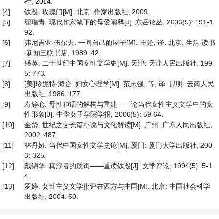
社, 2014.
[4]
铁凝. 玫瑰门[M]. 北京: 作家出版社, 2009.
[5]
翟瑞青. 现代作家笔下的母爱阐释[J]. 东岳论丛, 2006(5): 191-1
92.
[6]
弗尼吉亚∙伍尔夫. 一间自己的屋子[M]. 王还, 译. 北京: 生活∙读书
∙新知三联书店, 1989: 42.
[7]
盛英. 二十世纪中国女性文学史[M]. 天津: 天津人民出版社, 199
5: 773.
[8]
[美]珍妮特∙海登. 妇女心理学[M]. 范志强, 等, 译. 昆明: 云南人民
出版社, 1986: 177.
[9]
寿静心. 母性神话的解构与重建——论当代女性主义文学中的女
性形象[J]. 中华女子学院学报, 2006(5): 59-64.
[10]
金岱. 世纪之交长篇小说与文化解读[M]. 广州: 广东人民出版社,
2002: 487.
[11]
林丹娅. 当代中国女性文学史论[M]. 厦门: 厦门大学出版社, 200
3: 325.
[12]
戴锦华. 真淳者的质询——重读铁凝[J]. 文学评论, 1994(5): 5-1
4.
[13]
罗婷. 女性主义文学批评在西方与中国[M]. 北京: 中国社会科学
出版社, 2004: 50.