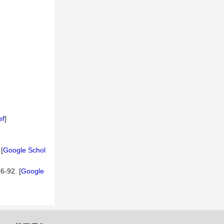
ef
]
[
Google Schol
92. [
Google