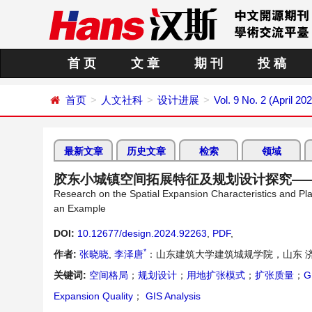
首 页
文 章
期 刊
投 稿
首页
人文社科
设计进展
Vol. 9 No. 2 (April 20
最新文章
历史文章
检索
领域
胶东小城镇空间拓展特征及规划设计探究—
Research on the Spatial Expansion Characteristics and P
an Example
DOI:
10.12677/design.2024.92263
,
PDF
,
*
作者:
张晓晓
,
李泽唐
：山东建筑大学建筑城规学院，山东 
关键词:
空间格局
；
规划设计
；
用地扩张模式
；
扩张质量
；
G
Expansion Quality
；
GIS Analysis