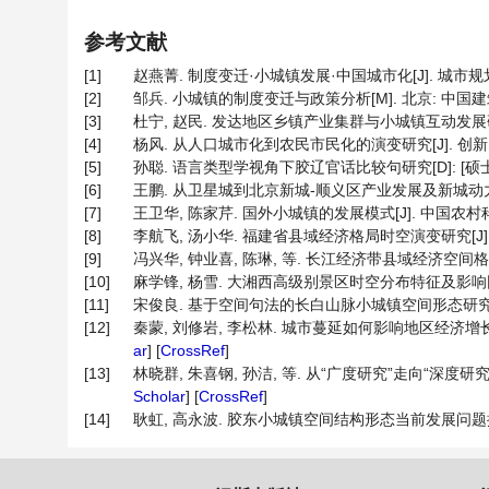
参考文献
[1]
赵燕菁. 制度变迁·小城镇发展·中国城市化[J]. 城市规划, 200
[2]
邹兵. 小城镇的制度变迁与政策分析[M]. 北京: 中国建筑工业
[3]
杜宁, 赵民. 发达地区乡镇产业集群与小城镇互动发展研究[J]. 
[4]
杨风. 从人口城市化到农民市民化的演变研究[J]. 创新, 2013,
[5]
孙聪. 语言类型学视角下胶辽官话比较句研究[D]: [硕士学
[6]
王鹏. 从卫星城到北京新城-顺义区产业发展及新城动力研究[D
[7]
王卫华, 陈家芹. 国外小城镇的发展模式[J]. 中国农村科技, 2
[8]
李航飞, 汤小华. 福建省县域经济格局时空演变研究[J]. 杭
[9]
冯兴华, 钟业喜, 陈琳, 等. 长江经济带县域经济空间格局演变分析[
[10]
麻学锋, 杨雪. 大湘西高级别景区时空分布特征及影响因素的空间异
[11]
宋俊良. 基于空间句法的长白山脉小城镇空间形态研究[D]:
[12]
秦蒙, 刘修岩, 李松林. 城市蔓延如何影响地区经济增长?——基于
ar
] [
CrossRef
]
[13]
林晓群, 朱喜钢, 孙洁, 等. 从“广度研究”走向“深度研究”—
Scholar
] [
CrossRef
]
[14]
耿虹, 高永波. 胶东小城镇空间结构形态当前发展问题探究[J]. 