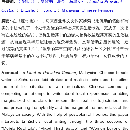
关键词:
《流俗地》
；
黎紫书
；
混杂
；
马华女性
；
Land of Prevalent
Custom
；
Li Zishu
；
Hybridity
；
Malaysian Chinese Females
摘要:
在《流俗地》中，马来西亚华文女作家黎紫书用流动的笔触和写
实的手法勾勒了一个处于边缘的马华社群真实生活状况，完成了一次书
写在地经验的尝试，使得生活其中的边缘人物得以呈现其真实的生活轨
迹，从而呈现马华底层社会的混杂与边缘。文章借助后殖民理论，通
过“流动的真实生活”、“混杂的第三空间”以及“边缘以外的女性”三个部分
来解读黎紫书的在地书写对多元民族混杂、权力结构、女性成长的关
切。
Abstract:
In
Land of Prevalent Custom
, Malaysian Chinese female
writer Li Zishu uses fluid strokes and realistic techniques to outline
the real life situation of a marginalized Chinese community,
completing an attempt to write about local experiences, enabling
marginalized characters to present their real life trajectories, and
thus presenting the hybridity and the margin of the underclass of the
Malaysian society. With the help of postcolonial theories, this paper
interprets Li Zishu’s local writing through the three sections of
“Mobile Real Life”, “Mixed Third Space” and “Women beyond the