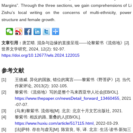
Margins”. Through the three sections, we gain comprehensions of Li
Zishu’s local writing on the concerns of multi-ethnicity, power
structure and female growth.
文章引用：
唐芷晴. 混杂与边缘的直接呈现——论黎紫书《流俗地》[J].
世界文学研究, 2024, 12(2): 92-97.
https://doi.org/10.12677/wls.2024.122015
参考文献
[1]
王德威. 异化的国族, 错位的寓言——黎紫书《野菩萨》[J]. 当代
作家评论, 2013(2): 102-105.
[2]
黎紫书:《流俗地》写的是整个马来西亚华人社会[EB/OL].
https://www.thepaper.cn/newsDetail_forward_13460455
, 2021
-07-07.
[3]
(马来)黎紫书. 流俗地[M]. 北京: 北京十月文艺出版社, 2021.
[4]
黎紫书: 相反的路, 重叠的人[EB/OL].
https://www.huxiu.com/article/517115.html
, 2022-03-29.
[5]
[法]萨特. 存在与虚无[M]. 陈宣良, 等, 译. 北京: 生活∙读书∙新知三