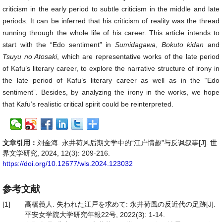
criticism in the early period to subtle criticism in the middle and late
periods. It can be inferred that his criticism of reality was the thread
running through the whole life of his career. This article intends to
start with the “Edo sentiment” in
Sumidagawa
,
Bokuto
kidan
and
Tsuyu
no
Atosaki
, which are representative works of the late period
of Kafu’s literary career, to explore the narrative structure of irony in
the late period of Kafu’s literary career as well as in the “Edo
sentiment”. Besides, by analyzing the irony in the works, we hope
that Kafu’s realistic critical spirit could be reinterpreted.
文章引用：
刘金海. 永井荷风后期文学中的“江户情趣”与反讽叙事[J]. 世
界文学研究, 2024, 12(3): 209-216.
https://doi.org/10.12677/wls.2024.123032
参考文献
[1]
高橋義人. 失われた江戸を求めて: 永井荷風の反近代の足跡[J].
平安女学院大学研究年報22号, 2022(3): 1-14.