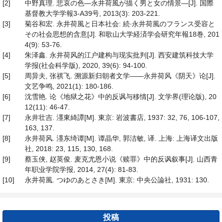
[2]
中野真理. 悲哀の色―永井荷風が描く男と女の情景―[J]. 国際
基督教大学学報3-A39号, 2013(3): 203-221.
[3]
菊谷和宏. 永井荷風と日本社会: 続∙永井荷風のフランス受容と
その社会思想的含意[J]. 和歌山大学経済学会研究年報18巻, 201
4(9): 53-76.
[4]
朱泽鑫. 永井荷风的江户建构与现实批判[J]. 西安建筑科技大学
学报(社会科学版), 2020, 39(6): 94-100.
[5]
周异夫, 张祺飞. 溯源新归朝者文学——永井荷风《阴天》论[J].
文艺争鸣, 2021(1): 180-186.
[6]
沈雪艳. 论《地狱之花》中的反讽与移情[J]. 文学界(理论版), 20
12(11): 46-47.
[7]
永井壮吉. 濹東綺譚[M]. 東京: 岩波書店, 1937: 32, 76, 106-107,
163, 137.
[8]
永井荷风. 濹东绮谭[M]. 谭晶华, 郭洁敏, 译. 上海: 上海译文出版
社, 2018: 23, 115, 130, 168.
[9]
蔡玉侠, 赵英俊. 麦克尤恩小说《赎罪》中的反讽叙事[J]. 山西青
年职业学院学报, 2014, 27(4): 81-83.
[10]
永井荷風. つゆのあとさき[M]. 東京: 中央公論社, 1931: 130.
投稿