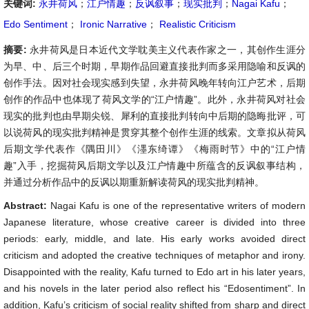
关键词:
永井荷风
；
江户情趣
；
反讽叙事
；
现实批判
；
Nagai Kafu
；
Edo Sentiment
；
Ironic Narrative
；
Realistic Criticism
摘要:
永井荷风是日本近代文学耽美主义代表作家之一，其创作生涯分
为早、中、后三个时期，早期作品回避直接批判而多采用隐喻和反讽的
创作手法。因对社会现实感到失望，永井荷风晚年转向江户艺术，后期
创作的作品中也体现了荷风文学的“江户情趣”。此外，永井荷风对社会
现实的批判也由早期尖锐、犀利的直接批判转向中后期的隐晦批评，可
以说荷风的现实批判精神是贯穿其整个创作生涯的线索。文章拟从荷风
后期文学代表作《隅田川》《濹东绮谭》《梅雨时节》中的“江户情
趣”入手，挖掘荷风后期文学以及江户情趣中所蕴含的反讽叙事结构，
并通过分析作品中的反讽以期重新解读荷风的现实批判精神。
Abstract:
Nagai Kafu is one of the representative writers of modern
Japanese literature, whose creative career is divided into three
periods: early, middle, and late. His early works avoided direct
criticism and adopted the creative techniques of metaphor and irony.
Disappointed with the reality, Kafu turned to Edo art in his later years,
and his novels in the later period also reflect his “Edosentiment”. In
addition, Kafu’s criticism of social reality shifted from sharp and direct