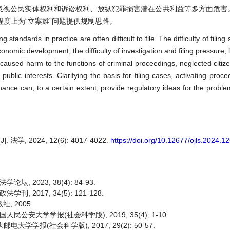
、忽视公民实体权利和诉讼权利、放纵犯罪损害潜在公共利益等多方面危害
度上为“立案难”问题提供规制思路。
 standards in practice are often difficult to file. The difficulty of filing
economic development, the difficulty of investigation and filing pressure, 
s caused harm to the functions of criminal proceedings, neglected citiz
public interests. Clarifying the basis for filing cases, activating proce
ance can, to a certain extent, provide regulatory ideas for the problem 
 2024, 12(6): 4017-4022.
https://doi.org/10.12677/ojls.2024.1
 2023, 38(4): 84-93.
 2017, 34(5): 121-128.
, 2005.
公安大学学报(社会科学版), 2019, 35(4): 1-10.
学学报(社会科学版), 2017, 29(2): 50-57.