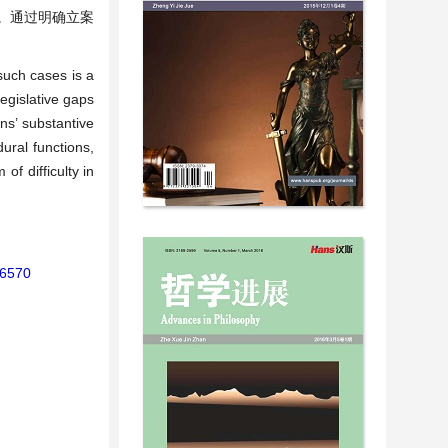
。通过明确立案
 such cases is a
legislative gaps
ens’ substantive
dural functions,
of difficulty in
26570