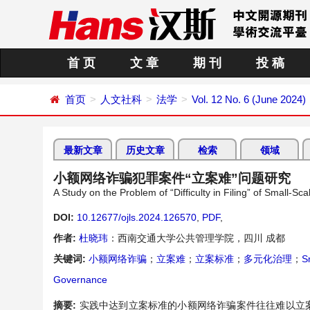
首 页
文 章
期 刊
投 稿
首页
人文社科
法学
Vol. 12 No. 6 (June 2024)
最新文章
历史文章
检索
领域
小额网络诈骗犯罪案件“立案难”问题研究
A Study on the Problem of “Difficulty in Filing” of Small-S
DOI:
10.12677/ojls.2024.126570
,
PDF
,
作者:
杜晓玮
：西南交通大学公共管理学院，四川 成都
关键词:
小额网络诈骗
；
立案难
；
立案标准
；
多元化治理
；
S
Governance
摘要:
实践中达到立案标准的小额网络诈骗案件往往难以立