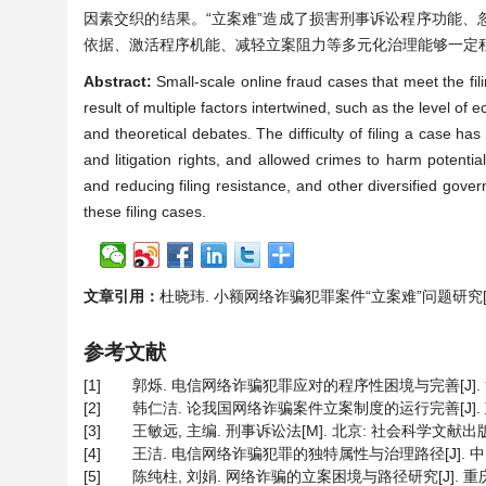
因素交织的结果。“立案难”造成了损害刑事诉讼程序功能
依据、激活程序机能、减轻立案阻力等多元化治理能够一定程
Abstract:
Small-scale online fraud cases that meet the filing
result of multiple factors intertwined, such as the level of 
and theoretical debates. The difficulty of filing a case ha
and litigation rights, and allowed crimes to harm potential 
and reducing filing resistance, and other diversified govern
these filing cases.
文章引用：
杜晓玮. 小额网络诈骗犯罪案件“立案难”问题研究[J]. 法学,
参考文献
[1]
郭烁. 电信网络诈骗犯罪应对的程序性困境与完善[J]. 法学论坛,
[2]
韩仁洁. 论我国网络诈骗案件立案制度的运行完善[J]. 政法学刊,
[3]
王敏远, 主编. 刑事诉讼法[M]. 北京: 社会科学文献出版社
[4]
王洁. 电信网络诈骗犯罪的独特属性与治理路径[J]. 中国人民
[5]
陈纯柱, 刘娟. 网络诈骗的立案困境与路径研究[J]. 重庆邮电大