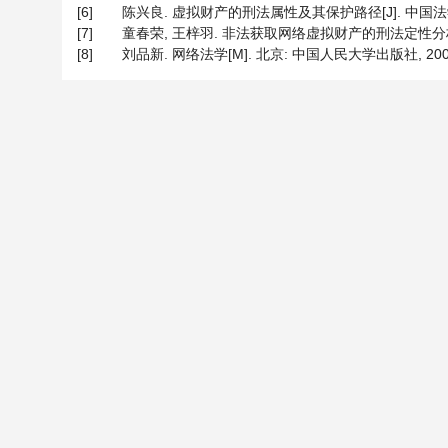
[6]
陈兴良. 虚拟财产的刑法属性及其保护路径[J]. 中国法学, 20
[7]
童春荣, 王梓羽. 非法获取网络虚拟财产的刑法定性分析[J]. 
[8]
刘品新. 网络法学[M]. 北京: 中国人民大学出版社, 200