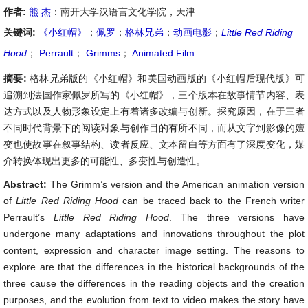
作者:
熊 杰
：南开大学汉语言文化学院，天津
关键词:
《小红帽》
；
佩罗
；
格林兄弟
；
动画电影
；
Little Red Riding
Hood
；
Perrault
；
Grimms
；
Animated Film
摘要:
格林兄弟版的《小红帽》和美国动画版的《小红帽后现代版》可
追溯到法国作家佩罗所写的《小红帽》，三个版本在故事情节内容、表
达方式以及人物形象设定上有着诸多改编与创新。探究原因，在于三者
不同时代背景下的阅读对象与创作目的有所不同，而从文字到影像的嬗
变也使故事在叙事结构、读者反应、文本留白等方面有了深度变化，媒
介转换体现出更多的可能性、多变性与创造性。
Abstract:
The Grimm’s version and the American animation version
of
Little Red Riding Hood
can be traced back to the French writer
Perrault’s
Little Red Riding Hood
. The three versions have
undergone many adaptations and innovations throughout the plot
content, expression and character image setting. The reasons to
explore are that the differences in the historical backgrounds of the
three cause the differences in the reading objects and the creation
purposes, and the evolution from text to video makes the story have