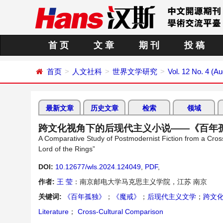
首 页
文 章
期 刊
投 稿
首页
人文社科
世界文学研究
Vol. 12 No. 4 (A
最新文章
历史文章
检索
领域
跨文化视角下的后现代主义小说——《百年
A Comparative Study of Postmodernist Fiction from a Cro
Lord of the Rings”
DOI:
10.12677/wls.2024.124049
,
PDF
,
作者:
王 莹
：南京邮电大学马克思主义学院，江苏 南京
关键词:
《百年孤独》
；
《魔戒》
；
后现代主义文学
；
跨文
Literature
；
Cross-Cultural Comparison