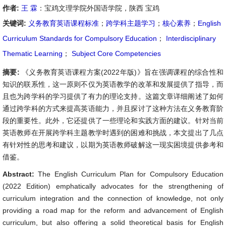
作者:
王 霖
：宝鸡文理学院外国语学院，陕西 宝鸡
关键词:
义务教育英语课程标准
；
跨学科主题学习
；
核心素养
；
English
Curriculum Standards for Compulsory Education
；
Interdisciplinary
Thematic Learning
；
Subject Core Competencies
摘要:
《义务教育英语课程方案(2022年版)》旨在强调课程的综合性和
知识的联系性，这一原则不仅为英语教学的改革和发展提供了指导，而
且也为跨学科的学习提供了有力的理论支持。这篇文章详细阐述了如何
通过跨学科的方式来提高英语能力，并且探讨了这种方法在义务教育阶
段的重要性。此外，它还提供了一些理论和实践方面的建议。针对当前
英语教师在开展跨学科主题教学时遇到的困难和挑战，本文提出了几点
有针对性的思考和建议，以期为英语教师破解这一现实困境提供参考和
借鉴。
Abstract:
The English Curriculum Plan for Compulsory Education
(2022 Edition) emphatically advocates for the strengthening of
curriculum integration and the connection of knowledge, not only
providing a road map for the reform and advancement of English
curriculum, but also offering a solid theoretical basis for English