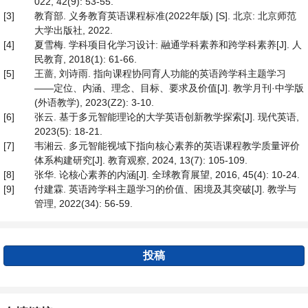
022, 42(9): 53-55.
[3]
教育部. 义务教育英语课程标准(2022年版) [S]. 北京: 北京师范
大学出版社, 2022.
[4]
夏雪梅. 学科项目化学习设计: 融通学科素养和跨学科素养[J]. 人
民教育, 2018(1): 61-66.
[5]
王蔷, 刘诗雨. 指向课程协同育人功能的英语跨学科主题学习
——定位、内涵、理念、目标、要求及价值[J]. 教学月刊·中学版
(外语教学), 2023(Z2): 3-10.
[6]
张云. 基于多元智能理论的大学英语创新教学探索[J]. 现代英语,
2023(5): 18-21.
[7]
韦湘云. 多元智能视域下指向核心素养的英语课程教学质量评价
体系构建研究[J]. 教育观察, 2024, 13(7): 105-109.
[8]
张华. 论核心素养的内涵[J]. 全球教育展望, 2016, 45(4): 10-24.
[9]
付建霖. 英语跨学科主题学习的价值、困境及其突破[J]. 教学与
管理, 2022(34): 56-59.
投稿