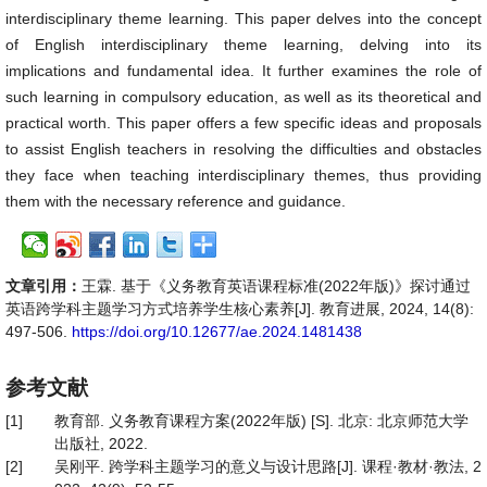
interdisciplinary theme learning. This paper delves into the concept
of English interdisciplinary theme learning, delving into its
implications and fundamental idea. It further examines the role of
such learning in compulsory education, as well as its theoretical and
practical worth. This paper offers a few specific ideas and proposals
to assist English teachers in resolving the difficulties and obstacles
they face when teaching interdisciplinary themes, thus providing
them with the necessary reference and guidance.
文章引用：
王霖. 基于《义务教育英语课程标准(2022年版)》探讨通过
英语跨学科主题学习方式培养学生核心素养[J]. 教育进展, 2024, 14(8):
497-506.
https://doi.org/10.12677/ae.2024.1481438
参考文献
[1]
教育部. 义务教育课程方案(2022年版) [S]. 北京: 北京师范大学
出版社, 2022.
[2]
吴刚平. 跨学科主题学习的意义与设计思路[J]. 课程·教材·教法, 2