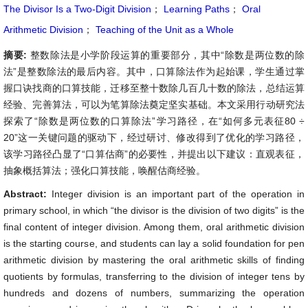
The Divisor Is a Two-Digit Division
；
Learning Paths
；
Oral
Arithmetic Division
；
Teaching of the Unit as a Whole
摘要:
整数除法是小学阶段运算的重要部分，其中“除数是两位数的除
法”是整数除法的最后内容。其中，口算除法作为起始课，学生通过掌
握口诀找商的口算技能，迁移至整十数除几百几十数的除法，总结运算
经验、完善算法，可以为笔算除法奠定坚实基础。本文采用行动研究法
探索了“除数是两位数的口算除法”学习路径，在“如何多元表征80 ÷
20”这一关键问题的驱动下，经过研讨、修改得到了优化的学习路径，
该学习路径凸显了“口算估商”的必要性，并提出以下建议：直观表征，
抽象概括算法；强化口算技能，唤醒估商经验。
Abstract:
Integer division is an important part of the operation in
primary school, in which “the divisor is the division of two digits” is the
final content of integer division. Among them, oral arithmetic division
is the starting course, and students can lay a solid foundation for pen
arithmetic division by mastering the oral arithmetic skills of finding
quotients by formulas, transferring to the division of integer tens by
hundreds and dozens of numbers, summarizing the operation