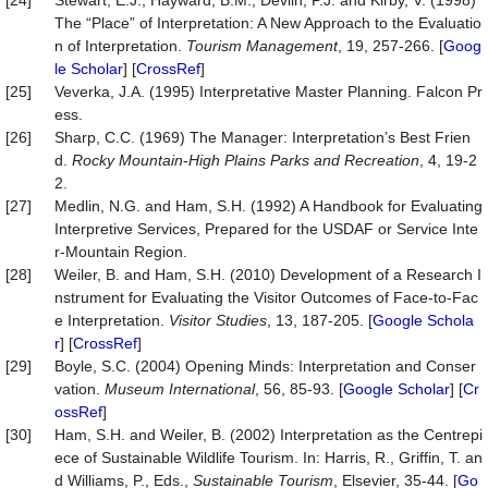
[24]
Stewart, E.J., Hayward, B.M., Devlin, P.J. and Kirby, V. (1998)
The “Place” of Interpretation: A New Approach to the Evaluatio
n of Interpretation.
Tourism Management
, 19, 257-266. [
Goog
le Scholar
] [
CrossRef
]
[25]
Veverka, J.A. (1995) Interpretative Master Planning. Falcon Pr
ess.
[26]
Sharp, C.C. (1969) The Manager: Interpretation’s Best Frien
d.
Rocky Mountain
-
High Plains Parks and Recreation
, 4, 19-2
2.
[27]
Medlin, N.G. and Ham, S.H. (1992) A Handbook for Evaluating
Interpretive Services, Prepared for the USDAF or Service Inte
r-Mountain Region.
[28]
Weiler, B. and Ham, S.H. (2010) Development of a Research I
nstrument for Evaluating the Visitor Outcomes of Face-to-Fac
e Interpretation.
Visitor Studies
, 13, 187-205. [
Google Schola
r
] [
CrossRef
]
[29]
Boyle, S.C. (2004) Opening Minds: Interpretation and Conser
vation.
Museum International
, 56, 85-93. [
Google Scholar
] [
Cr
ossRef
]
[30]
Ham, S.H. and Weiler, B. (2002) Interpretation as the Centrepi
ece of Sustainable Wildlife Tourism. In: Harris, R., Griffin, T. an
d Williams, P., Eds.,
Sustainable Tourism
, Elsevier, 35-44. [
Go