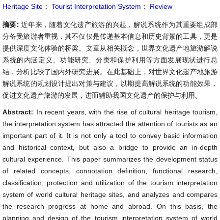
Heritage Site
；
Tourist Interpretation System
；
Review
摘要:
近年来，随着文化遗产旅游的兴起，解说系统作为其重要组成部
分备受旅游者重视，其不仅仅是传递基本信息和历史背景的工具，更是
提供深度文化体验的桥梁。文章从相关概念，世界文化遗产地旅游解说
系统的内涵定义、功能研究、分类和保护利用等方面发展现状进行总
结，分析比较了国内外研究进展。在此基础上，对世界文化遗产地旅游
解说系统的规划设计提出对策与建议，以期提高解说系统的功能效果，
促进文化遗产旅游的发展，进而辅助我国文化遗产的保护与利用。
Abstract:
In recent years, with the rise of cultural heritage tourism,
the interpretation system has attracted the attention of tourists as an
important part of it. It is not only a tool to convey basic information
and historical context, but also a bridge to provide an in-depth
cultural experience. This paper summarizes the development status
of related concepts, connotation definition, functional research,
classification, protection and utilization of the tourism interpretation
system of world cultural heritage sites, and analyzes and compares
the research progress at home and abroad. On this basis, the
planning and design of the tourism interpretation system of world