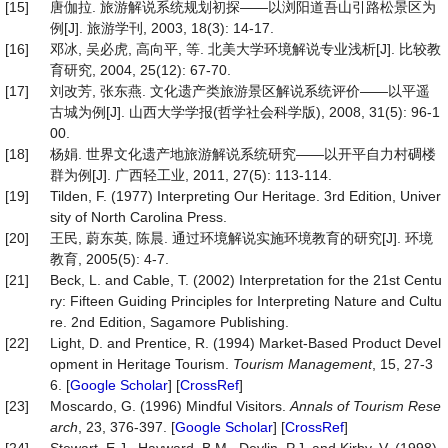
[15]
唐伽拉. 旅游解说系统规划初探——以浏阳道吾山引路松景区为
例[J]. 旅游学刊, 2003, 18(3): 14-17.
[16]
邓冰, 吴必虎, 高向平, 等. 北美大学环境解说专业浅析[J]. 比较教
育研究, 2004, 25(12): 67-70.
[17]
刘改芳, 张东燕. 文化遗产类旅游景区解说系统评价——以平遥
古城为例[J]. 山西大学学报(哲学社会科学版), 2008, 31(5): 96-1
00.
[18]
杨娟. 世界文化遗产地旅游解说系统研究——以开平自力村碉楼
群为例[J]. 广西轻工业, 2011, 27(5): 113-114.
[19]
Tilden, F. (1977) Interpreting Our Heritage. 3rd Edition, Univer
sity of North Carolina Press.
[20]
王民, 蔚东英, 陈晨. 通过环境解说实施环境教育的研究[J]. 环境
教育, 2005(5): 4-7.
[21]
Beck, L. and Cable, T. (2002) Interpretation for the 21st Centu
ry: Fifteen Guiding Principles for Interpreting Nature and Cultu
re. 2nd Edition, Sagamore Publishing.
[22]
Light, D. and Prentice, R. (1994) Market-Based Product Devel
opment in Heritage Tourism.
Tourism Management
, 15, 27-3
6. [
Google Scholar
] [
CrossRef
]
[23]
Moscardo, G. (1996) Mindful Visitors.
Annals of Tourism Rese
arch
, 23, 376-397. [
Google Scholar
] [
CrossRef
]