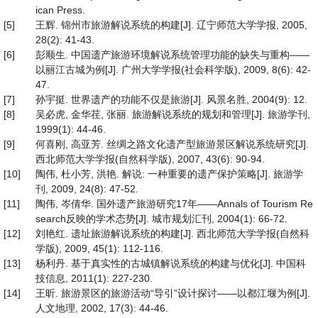
ican Press.
[5]
王辉. 锦州市旅游解说系统的构建[J]. 辽宁师范大学学报, 2005,
28(2): 41-43.
[6]
彭顺生. 中国遗产旅游环境解说系统管理功能的缺失与重构——
以丽江古城为例[J]. 广州大学学报(社会科学版), 2009, 8(6): 42-
47.
[7]
孙宇挺. 世界遗产的功能不仅是旅游[J]. 风景名胜, 2004(9): 12.
[8]
吴必虎, 金华荏, 张丽. 旅游解说系统的规划和管理[J]. 旅游学刊,
1999(1): 44-46.
[9]
何喜刚, 高亚芳. 丝绸之路文化遗产型旅游景区解说系统研究[J].
西北师范大学学报(自然科学版), 2007, 43(6): 90-94.
[10]
陶伟, 杜小芳, 洪艳. 解说: 一种重要的遗产保护策略[J]. 旅游学
刊, 2009, 24(8): 47-52.
[11]
陶伟, 岑倩华. 国外遗产旅游研究17年——Annals of Tourism Re
search反映的学术态势[J]. 城市规划汇刊, 2004(1): 66-72.
[12]
刘艳红. 遗址旅游解说系统的构建[J]. 西北师范大学学报(自然科
学版), 2009, 45(1): 112-116.
[13]
杨利丹. 基于真实性的古城镇解说系统的构建与优化[J]. 中国科
技信息, 2011(1): 227-230.
[14]
王昕. 旅游景区的旅游活动“导引”设计探讨——以都江堰为例[J].
人文地理, 2002, 17(3): 44-46.