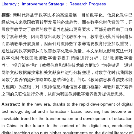
Literacy
；
Improvement Strategy
；
Research Progress
摘要:
新时代得益于数字技术的高速发展，目前数字化、信息化教学已
经成为未来我国教育转型发展的必然趋势。而在数字化时代背景下，开
展数字教学对于教师的数字素养也提出更高要求，而部分教师由于自身
数字素养缺失，因而导致出现数字化教学不当、教学意识落后等问题从
而影响教学开展质量，因而针对教师数字素养需要教育行业加以重视，
通过提高数字素养从而改善数字化教学质量。本文采用文献研究法针对
数字化时代我国教师数字素养提升策略进行分析，以“教师数字素
养”、“提升策略”和“《教师信息和通信技术能力框架》”为关键词，通过
网络文献数据库搜索相关文献资料进行分析整理，对数字化时代我国教
师数字素养的提升策略加以总结和论述。并以《教师信息和通信技术能
力框架》为基础，对《教师信息和通信技术能力框架》与教师数字素养
之间的关联性进行分析，从而为我国教师数字素养提升提供新思路。
Abstract:
In the new era, thanks to the rapid development of digital
technology, digital and information- based teaching has become an
inevitable trend for the transformation and development of education
in China in the future. In the context of the digital era, conducting
digital teaching also puts higher requirements on the digital literacy of