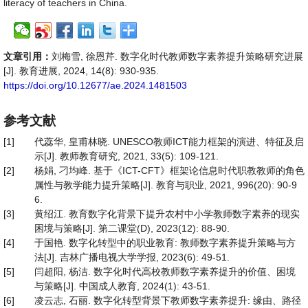
literacy of teachers in China.
文章引用：
刘梅雪, 徐恩芹. 数字化时代教师数字素养提升策略研究进展
[J]. 教育进展, 2024, 14(8): 930-935.
https://doi.org/10.12677/ae.2024.1481503
参考文献
[1]
代蕊华, 皇甫林晓. UNESCO教师ICT能力框架的演进、特征及启
示[J]. 教师教育研究, 2021, 33(5): 109-121.
[2]
杨娟, 刁均峰. 基于《ICT-CFT》框架论信息时代职教教师的角色
属性与教学能力提升策略[J]. 教育与职业, 2021, 996(20): 90-9
6.
[3]
黄绍江. 教育数字化背景下提升农村中小学教师数字素养的现实
困境与策略[J]. 第二课堂(D), 2023(12): 88-90.
[4]
于国艳. 数字化转型中的职业教育: 教师数字素养提升策略与方
法[J]. 吉林广播电视大学学报, 2023(6): 49-51.
[5]
闫超阳, 杨洁. 数字化时代高校教师数字素养提升的价值、困境
与策略[J]. 中国成人教育, 2024(1): 43-51.
[6]
凌云志, 石丽. 数字化转型背景下教师数字素养提升: 缘由、路径