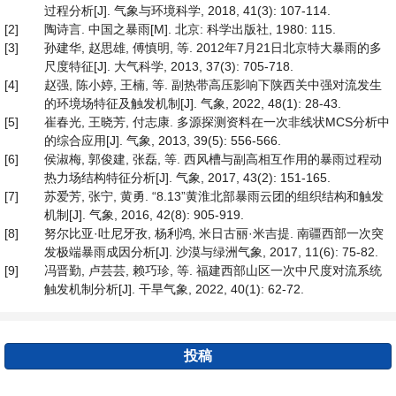
过程分析[J]. 气象与环境科学, 2018, 41(3): 107-114.
[2]
陶诗言. 中国之暴雨[M]. 北京: 科学出版社, 1980: 115.
[3]
孙建华, 赵思雄, 傅慎明, 等. 2012年7月21日北京特大暴雨的多
尺度特征[J]. 大气科学, 2013, 37(3): 705-718.
[4]
赵强, 陈小婷, 王楠, 等. 副热带高压影响下陕西关中强对流发生
的环境场特征及触发机制[J]. 气象, 2022, 48(1): 28-43.
[5]
崔春光, 王晓芳, 付志康. 多源探测资料在一次非线状MCS分析中
的综合应用[J]. 气象, 2013, 39(5): 556-566.
[6]
侯淑梅, 郭俊建, 张磊, 等. 西风槽与副高相互作用的暴雨过程动
热力场结构特征分析[J]. 气象, 2017, 43(2): 151-165.
[7]
苏爱芳, 张宁, 黄勇. “8.13”黄淮北部暴雨云团的组织结构和触发
机制[J]. 气象, 2016, 42(8): 905-919.
[8]
努尔比亚·吐尼牙孜, 杨利鸿, 米日古丽·米吉提. 南疆西部一次突
发极端暴雨成因分析[J]. 沙漠与绿洲气象, 2017, 11(6): 75-82.
[9]
冯晋勤, 卢芸芸, 赖巧珍, 等. 福建西部山区一次中尺度对流系统
触发机制分析[J]. 干旱气象, 2022, 40(1): 62-72.
投稿