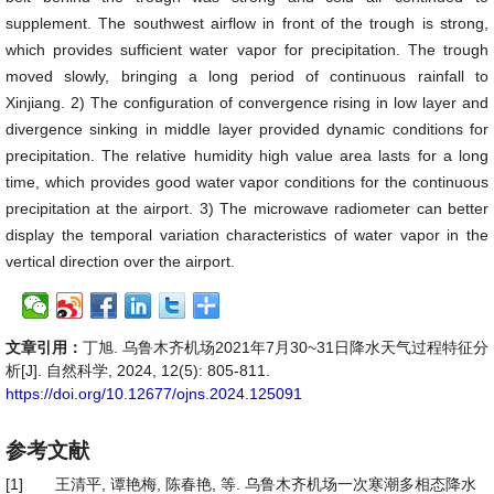
supplement. The southwest airflow in front of the trough is strong,
which provides sufficient water vapor for precipitation. The trough
moved slowly, bringing a long period of continuous rainfall to
Xinjiang. 2) The configuration of convergence rising in low layer and
divergence sinking in middle layer provided dynamic conditions for
precipitation. The relative humidity high value area lasts for a long
time, which provides good water vapor conditions for the continuous
precipitation at the airport. 3) The microwave radiometer can better
display the temporal variation characteristics of water vapor in the
vertical direction over the airport.
文章引用：
丁旭. 乌鲁木齐机场2021年7月30~31日降水天气过程特征分
析[J]. 自然科学, 2024, 12(5): 805-811.
https://doi.org/10.12677/ojns.2024.125091
参考文献
[1]
王清平, 谭艳梅, 陈春艳, 等. 乌鲁木齐机场一次寒潮多相态降水