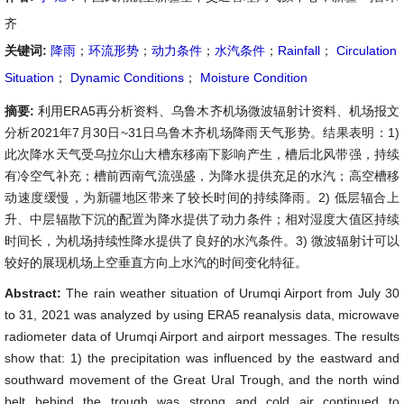
齐
关键词:
降雨
；
环流形势
；
动力条件
；
水汽条件
；
Rainfall
；
Circulation
Situation
；
Dynamic Conditions
；
Moisture Condition
摘要:
利用ERA5再分析资料、乌鲁木齐机场微波辐射计资料、机场报文
分析2021年7月30日~31日乌鲁木齐机场降雨天气形势。结果表明：1)
此次降水天气受乌拉尔山大槽东移南下影响产生，槽后北风带强，持续
有冷空气补充；槽前西南气流强盛，为降水提供充足的水汽；高空槽移
动速度缓慢，为新疆地区带来了较长时间的持续降雨。2) 低层辐合上
升、中层辐散下沉的配置为降水提供了动力条件；相对湿度大值区持续
时间长，为机场持续性降水提供了良好的水汽条件。3) 微波辐射计可以
较好的展现机场上空垂直方向上水汽的时间变化特征。
Abstract:
The rain weather situation of Urumqi Airport from July 30
to 31, 2021 was analyzed by using ERA5 reanalysis data, microwave
radiometer data of Urumqi Airport and airport messages. The results
show that: 1) the precipitation was influenced by the eastward and
southward movement of the Great Ural Trough, and the north wind
belt behind the trough was strong and cold air continued to