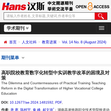
学术期刊
切
换
导
首页
人文社科
教育进展
Vol. 14 No. 8 (August 2024)
航
期刊菜单
高职院校教育数字化转型中实训教学改革的困境及对
策
The Dilemma and Countermeasures of Practical Training Teaching
Reform in the Digital Transformation of Higher Vocational College
Education
DOI:
10.12677/ae.2024.1481592
,
PDF
,
*
作者:
唐 赛
,
陈柯宇
,
秦 峰
,
郝文琦
：湖南高速铁路职业技术学院铁道动