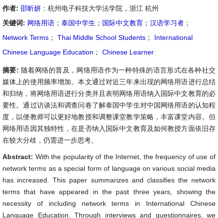
作者:
邵昕妍
：杭州电子科技大学法学院，浙江 杭州
关键词:
网络用语
；
泰国中学生
；
国际中文教育
；
汉语学习者
；
Network Terms
；
Thai Middle School Students
；
International
Chinese Language Education
；
Chinese Learner
摘要:
随着网络的普及，网络用语作为一种特殊的语言形式在各种社交
媒体上的使用频率增加。本文通过对近三年来出现的网络用语进行总结
和归纳，将网络用语进行分类并且表明网络用语纳入国际中文教育的必
要性。通过访谈法和调查问卷了解泰国中学生对中国网络用语的认知程
度，以便教师可以更好地教授和调整课堂教学策略，丰富课堂内容。但
网络用语因其独特性，在是否纳入国际中文教育及如何教授方面依旧存
在较大分歧，仍需进一步思考。
Abstract:
With the popularity of the Internet, the frequency of use of
network terms as a special form of language on various social media
has increased. This paper summarizes and classifies the network
terms that have appeared in the past three years, showing the
necessity of including network terms in International Chinese
Language Education. Through interviews and questionnaires, we