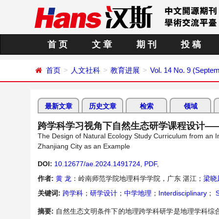
首 页
文 章
期 刊
投 稿
首页
人文社科
教育进展
Vol. 14 No. 9 (Septe
最新文章
历史文章
检索
领域
跨学科学习视角下自然生态研学课程设计—
The Design of Natural Ecology Study Curriculum from an I
Zhanjiang City as an Example
DOI:
10.12677/ae.2024.1491724
,
PDF
,
作者:
黄 龙
：岭南师范学院地理科学学院，广东 湛江；
梁晓
关键词:
跨学科
；
研学设计
；
中学地理
；
Interdisciplinary
；
S
摘要:
自然生态文明条件下的地理跨学科研学是地理学科综