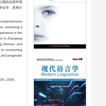
公园的自然环境
学生学、思和行
f comprehensive
re, achieving a
perience is the
ot in Zhanjiang
ing themes, and
 to envisioning
ic and pragmatic
14(9):