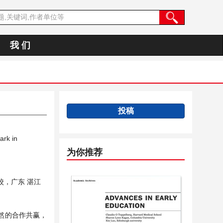
我 们
投稿
ark in
为你推荐
校，广东 湛江
然的合作共赢，