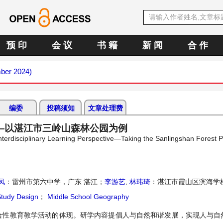
预 印
会 议
书 籍
新 闻
合 作
mber 2024)
编委
投稿须知
文章处理费
—以湛江市三岭山森林公园为例
nterdisciplinary Learning Perspective—Taking the Sanlingshan Forest P
凤
：雷州市第六中学，广东 湛江；
李游艺
,
林玮琦
：湛江市霞山区滨海学
tudy Design
；
Middle School Geography
合性教育教学活动的体现。研学内容提倡人与自然和谐发展，实现人与自