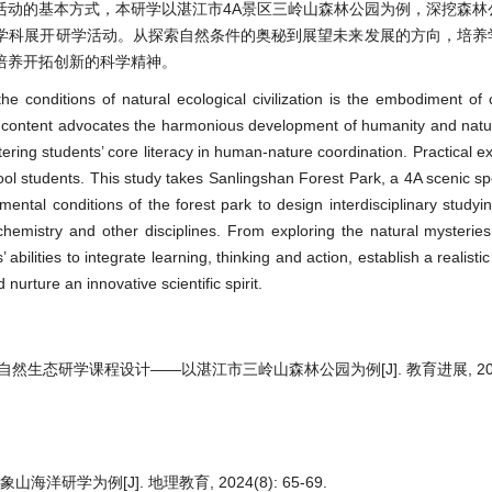
活动的基本方式，本研学以湛江市4A景区三岭山森林公园为例，深挖森林
学科展开研学活动。从探索自然条件的奥秘到展望未来发展的方向，培养
培养开拓创新的科学精神。
the conditions of natural ecological civilization is the embodiment o
y content advocates the harmonious development of humanity and natu
ing students’ core literacy in human-nature coordination. Practical ex
hool students. This study takes Sanlingshan Forest Park, a 4A scenic sp
ental conditions of the forest park to design interdisciplinary study
 chemistry and other disciplines. From exploring the natural mysteries
 abilities to integrate learning, thinking and action, establish a realist
urture an innovative scientific spirit.
自然生态研学课程设计——以湛江市三岭山森林公园为例[J]. 教育进展, 2024, 
学为例[J]. 地理教育, 2024(8): 65-69.