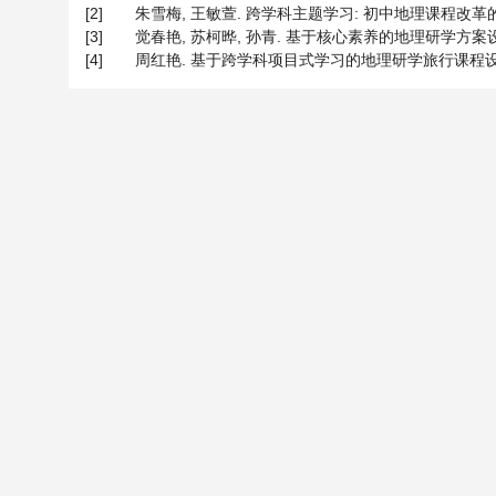
[2]
朱雪梅, 王敏萱. 跨学科主题学习: 初中地理课程改革的新挑战[
[3]
觉春艳, 苏柯晔, 孙青. 基于核心素养的地理研学方案设计—
[4]
周红艳. 基于跨学科项目式学习的地理研学旅行课程设计——以“