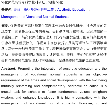
怀化师范高等专科学校科研处，湖南 怀化
关键词:
美育
；
高职师范生管理工作
；
Aesthetic Education
；
Management of Vocational Normal Students
摘要:
促进美育与高职师范生管理工作融合是时代进步、社会发展的客
观要求，两者是互促互补的关系。美育是学校培根铸魂、启智增慧的一
项重要工作，与高职师范生管理工作具有高度契合性，但目前高校美育
仍存在重视程度较低、作用尚未有效发挥以及美育师资队伍薄弱等问
题，需进一步加强美育工作力度，积极推动美育进宿舍，大力开展美育
活动，提高美育师资队伍质量，通过美境、美行、美心的“三美”途径使
美育与高职师范生管理工作有机融合，促进高职师范生的全面发展。
Abstract:
Promoting the integration of aesthetic education and the
management of vocational normal students is an objective
requirement of the times and social development, with the two being
mutually reinforcing and complementary. Aesthetic education is a
crucial task for schools to foster fundamental values, enlighten
wisdom, and enhance knowledge. It is highly compatible with the
management of vocational normal students. However, current