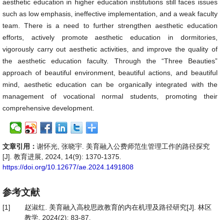
aesthetic education in higher education institutions still faces issues
such as low emphasis, ineffective implementation, and a weak faculty
team. There is a need to further strengthen aesthetic education
efforts, actively promote aesthetic education in dormitories,
vigorously carry out aesthetic activities, and improve the quality of
the aesthetic education faculty. Through the “Three Beauties”
approach of beautiful environment, beautiful actions, and beautiful
mind, aesthetic education can be organically integrated with the
management of vocational normal students, promoting their
comprehensive development.
文章引用：
谢怀光, 张晓宇. 美育融入公费师范生管理工作的路径探究
[J]. 教育进展, 2024, 14(9): 1370-1375.
https://doi.org/10.12677/ae.2024.1491808
参考文献
[1]
赵淑红. 美育融入高校思政教育的内在机理及路径研究[J]. 林区
教学, 2024(2): 83-87.